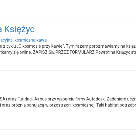
a Księżyc
kacyjne
,
kosmiczna kawa
anie z cyklu „O kosmosie przy kawie”. Tym razem porozmawiamy na ks
Spotkamy się online. ZAPISZ SIĘ PRZEZ FORMULARZ Powrót na Księżyc staj
SA) oraz Fundacji Airbus przy wsparciu firmy Autodesk. Zadaniem uczn
raz próżnią panującą w przestrzeni kosmicznej. Taki habitat potrzebn