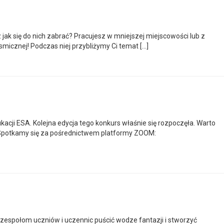
ak się do nich zabrać? Pracujesz w mniejszej miejscowości lub z
micznej! Podczas niej przybliżymy Ci temat […]
acji ESA. Kolejna edycja tego konkurs właśnie się rozpoczęła. Warto
0 Spotkamy się za pośrednictwem platformy ZOOM:
zespołom uczniów i uczennic puścić wodze fantazji i stworzyć