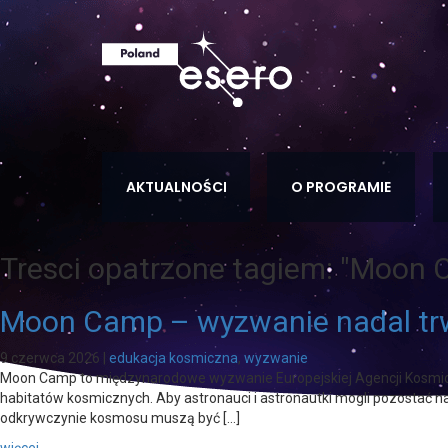
AKTUALNOŚCI
O PROGRAMIE
Tresci opatrzone tagiem:
"Moon 
Moon Camp – wyzwanie nadal tr
9 czerwca 2026
|
edukacja kosmiczna
,
wyzwanie
Moon Camp to międzynarodowe wyzwanie Europejskiej Agencji Kosmiczn
habitatów kosmicznych. Aby astronauci i astronautki mogli pozostać na
odkrywczynie kosmosu muszą być […]
więcej