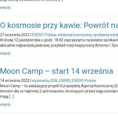
więcej
O kosmosie przy kawie: Powrót n
27 września 2022
|
ESERO-Polska
,
edukacja kosmiczna
,
spotkania edu
W środę 12 października o godz. 18.00 zapraszamy na kolejne spotk
aktualnie najbardziej jaskrawy przykład misji księżycowej Artemis I. 
więcej
Moon Camp – start 14 września
14 września 2022
|
wyzwania
,
ESA
,
ESERO
,
ESERO-Polska
Moon Camp – to edukacyjny projekt Europejskiej Agencji Kosmicznej (E
domem dla co najmniej 2 astronautów, chroniącym przed zagrożeniami o
mają […]
więcej