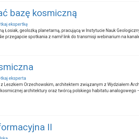
wać bazę kosmiczną
tkaj ekspertkę
ą Łosiak, geolożką planetarną, pracującą w Instytucie Nauk Geologicz
 przegapcie spotkania z nami! link do transmisji webinarium na kanale 
osmiczna
tkaj eksperta
e z Leszkiem Orzechowskim, architektem związanym z Wydziałem Archi
osmicznej architektury oraz twórcą polskiego habitatu analogowego – 
ormacyjna II
lska