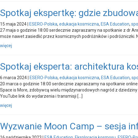
Spotkaj ekspertkę: gdzie zbudo
15 maja 2024
|
ESERO-Polska
,
edukacja kosmiczna
,
ESA Education
,
spo
27 maja o godzinie 18:00 serdecznie zapraszamy na spotkanie z dr Ann
może nawet zasiedlić przez kosmicznych podróżników i podróżniczki. Nie
więcej
Spotkaj eksperta: architektura k
6 marca 2024
|
ESERO-Polska
,
edukacja kosmiczna
,
ESA Education
,
spo
20 marca o godzinie 18:00 serdecznie zapraszamy na spotkanie onlin
Space is More, zdobywcą wielu międzynarodowych nagród z dziedziny k
YouTube link do wydarzenia i transmisji […]
więcej
Wyzwanie Moon Camp – sesja inf
16 października 2023
|
ESA Education
,
Eksploracja kosmosu
,
ESERO-Po