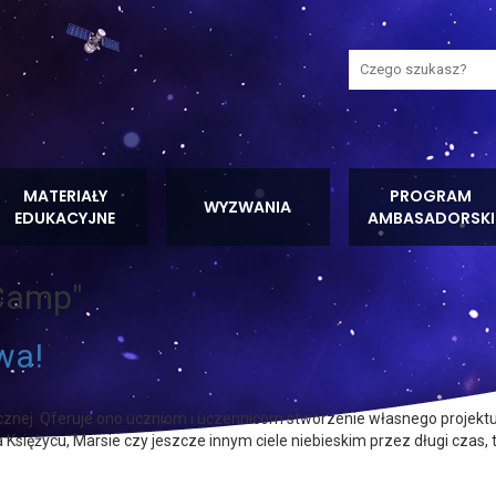
Wyszukaj na stron
MATERIAŁY
PROGRAM
WYZWANIA
EDUKACYJNE
AMBASADORSKI
Camp"
wa!
ej. Oferuje ono uczniom i uczennicom stworzenie własnego projektu 
 Księżycu, Marsie czy jeszcze innym ciele niebieskim przez długi czas,