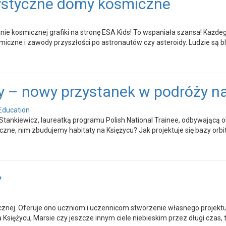
rystyczne domy kosmiczne
nie kosmicznej grafiki na stronę ESA Kids! To wspaniała szansa! Każ
miczne i zawody przyszłości po astronautów czy asteroidy. Ludzie są bl
y – nowy przystanek w podróży na
Education
Stankiewicz, laureatką programu Polish National Trainee, odbywającą ob
iczne, nim zbudujemy habitaty na Księżycu? Jak projektuje się bazy orbi
y
ej. Oferuje ono uczniom i uczennicom stworzenie własnego projektu 
 Księżycu, Marsie czy jeszcze innym ciele niebieskim przez długi czas,