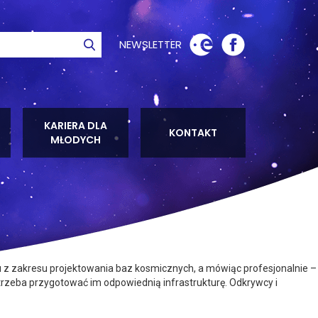
NEWSLETTER
ie
Szukaj
KARIERA DLA
KONTAKT
MŁODYCH
z zakresu projektowania baz kosmicznych, a mówiąc profesjonalnie –
 trzeba przygotować im odpowiednią infrastrukturę. Odkrywcy i