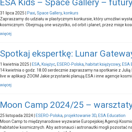
ESA Kids – Space Gallery – futu
31 lipca 2025
|
Paxi
,
Space Gallery
,
konkurs
Zapraszamy do udziału w plastycznym konkursie, który umożliwi wysła
kosmicznym. Obejmują one wszystko, od orbit i planet, przez misje kos
więcej
Spotkaj ekspertkę: Lunar Gatewa
1 kwietnia 2025
|
ESA
,
Księżyc
,
ESERO-Polska
,
habitat księżycowy
,
ESA 
14 kwietnia o godz. 18.00 serdecznie zapraszamy na spotkanie z Julią 
live w aplikacji ZOOM Jakie przystanki planują ESA i inne agencje kosm
więcej
Moon Camp 2024/25 – warsztat
25 listopada 2024
|
ESERO-Polska
,
projektowanie 3D
,
ESA Education
Moon Camp to międzynarodowe wyzwanie Europejskiej Agencji Kosmiczn
habitatów kosmicznych. Aby astronauci i astronautki mogli pozostać na