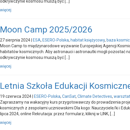
odkrywczynie kosmosu muszą być […]
więcej
Moon Camp 2025/2026
27 sierpnia 2024
|
ESA
,
ESERO-Polska
,
habitat księżycowy
,
baza kosmi
Moon Camp to międzynarodowe wyzwanie Europejskiej Agencji Kosmiczn
habitatów kosmicznych. Aby astronauci i astronautki mogli pozostać na
odkrywczynie kosmosu muszą być […]
więcej
Letnia Szkoła Edukacji Kosmiczn
19 czerwca 2024
|
ESERO-Polska
,
CanSat
,
Climate Detectives
,
warsztat
Zapraszamy na wakacyjny kurs przygotowawczy do prowadzenia projek
kosmicznych z zespołami uczniowskimi Dla kogo: Nauczyciele/ki i Edu
lipca 2024, online Rekrutacja: przez formularz, kliknij w LINK, […]
więcej