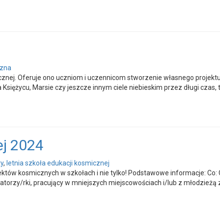
czna
ej. Oferuje ono uczniom i uczennicom stworzenie własnego projektu 
 Księżycu, Marsie czy jeszcze innym ciele niebieskim przez długi czas,
ej 2024
y
,
letnia szkoła edukacji kosmicznej
tów kosmicznych w szkołach i nie tylko! Podstawowe informacje: Co:
katorzy/rki, pracujący w mniejszych miejscowościach i/lub z młodzie