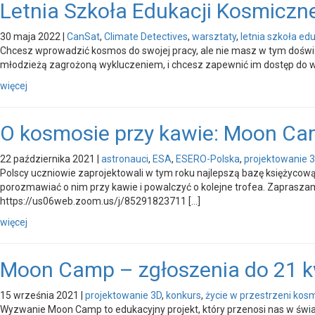
Letnia Szkoła Edukacji Kosmiczn
30 maja 2022
|
CanSat
,
Climate Detectives
,
warsztaty
,
letnia szkoła ed
Chcesz wprowadzić kosmos do swojej pracy, ale nie masz w tym doświad
młodzieżą zagrożoną wykluczeniem, i chcesz zapewnić im dostęp do war
więcej
O kosmosie przy kawie: Moon C
22 października 2021
|
astronauci
,
ESA
,
ESERO-Polska
,
projektowanie 
Polscy uczniowie zaprojektowali w tym roku najlepszą bazę księżycową
porozmawiać o nim przy kawie i powalczyć o kolejne trofea. Zaprasza
https://us06web.zoom.us/j/85291823711 […]
więcej
Moon Camp – zgłoszenia do 21 k
15 września 2021
|
projektowanie 3D
,
konkurs
,
życie w przestrzeni kos
Wyzwanie Moon Camp to edukacyjny projekt, który przenosi nas w świat