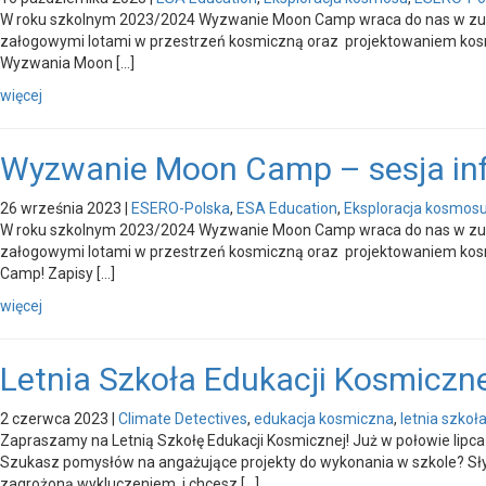
W roku szkolnym 2023/2024 Wyzwanie Moon Camp wraca do nas w zupeł
załogowymi lotami w przestrzeń kosmiczną oraz projektowaniem kosm
Wyzwania Moon […]
więcej
Wyzwanie Moon Camp – sesja in
26 września 2023
|
ESERO-Polska
,
ESA Education
,
Eksploracja kosmos
W roku szkolnym 2023/2024 Wyzwanie Moon Camp wraca do nas w zupeł
załogowymi lotami w przestrzeń kosmiczną oraz projektowaniem kosm
Camp! Zapisy […]
więcej
Letnia Szkoła Edukacji Kosmiczne
2 czerwca 2023
|
Climate Detectives
,
edukacja kosmiczna
,
letnia szkoł
Zapraszamy na Letnią Szkołę Edukacji Kosmicznej! Już w połowie lip
Szukasz pomysłów na angażujące projekty do wykonania w szkole? Słys
zagrożoną wykluczeniem, i chcesz […]