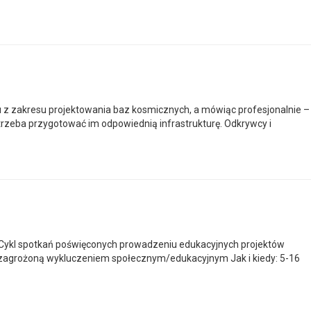
z zakresu projektowania baz kosmicznych, a mówiąc profesjonalnie –
 trzeba przygotować im odpowiednią infrastrukturę. Odkrywcy i
 Cykl spotkań poświęconych prowadzeniu edukacyjnych projektów
żą zagrożoną wykluczeniem społecznym/edukacyjnym Jak i kiedy: 5-16