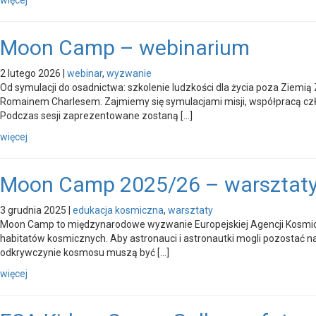
Moon Camp – webinarium
2 lutego 2026
|
webinar
,
wyzwanie
Od symulacji do osadnictwa: szkolenie ludzkości dla życia poza Ziemi
Romainem Charlesem. Zajmiemy się symulacjami misji, współpracą c
Podczas sesji zaprezentowane zostaną […]
więcej
Moon Camp 2025/26 – warsztaty
3 grudnia 2025
|
edukacja kosmiczna
,
warsztaty
Moon Camp to międzynarodowe wyzwanie Europejskiej Agencji Kosmiczn
habitatów kosmicznych. Aby astronauci i astronautki mogli pozostać na
odkrywczynie kosmosu muszą być […]
więcej