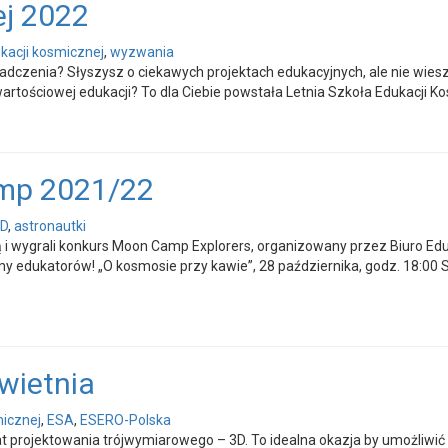
ej 2022
ukacji kosmicznej
,
wyzwania
czenia? Słyszysz o ciekawych projektach edukacyjnych, ale nie wiesz j
tościowej edukacji? To dla Ciebie powstała Letnia Szkoła Edukacji Kos
amp 2021/22
3D
,
astronautki
 i wygrali konkurs Moon Camp Explorers, organizowany przez Biuro Eduk
my edukatorów! „O kosmosie przy kawie”, 28 października, godz. 18:0
wietnia
micznej
,
ESA
,
ESERO-Polska
 projektowania trójwymiarowego – 3D. To idealna okazja by umożliwić 