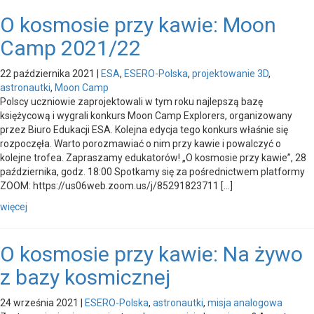
O kosmosie przy kawie: Moon
Camp 2021/22
22 października 2021
|
ESA
,
ESERO-Polska
,
projektowanie 3D
,
astronautki
,
Moon Camp
Polscy uczniowie zaprojektowali w tym roku najlepszą bazę
księżycową i wygrali konkurs Moon Camp Explorers, organizowany
przez Biuro Edukacji ESA. Kolejna edycja tego konkurs właśnie się
rozpoczęła. Warto porozmawiać o nim przy kawie i powalczyć o
kolejne trofea. Zapraszamy edukatorów! „O kosmosie przy kawie”, 28
października, godz. 18:00 Spotkamy się za pośrednictwem platformy
ZOOM: https://us06web.zoom.us/j/85291823711 […]
więcej
O kosmosie przy kawie: Na żywo
z bazy kosmicznej
24 września 2021
|
ESERO-Polska
,
astronautki
,
misja analogowa