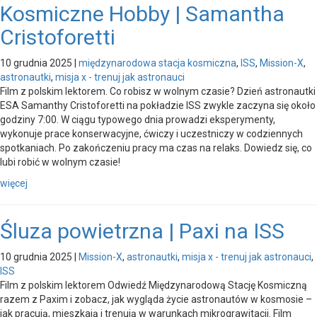
Kosmiczne Hobby | Samantha
Cristoforetti
10 grudnia 2025
|
międzynarodowa stacja kosmiczna
,
ISS
,
Mission-X
,
astronautki
,
misja x - trenuj jak astronauci
Film z polskim lektorem. Co robisz w wolnym czasie? Dzień astronautki
ESA Samanthy Cristoforetti na pokładzie ISS zwykle zaczyna się około
godziny 7:00. W ciągu typowego dnia prowadzi eksperymenty,
wykonuje prace konserwacyjne, ćwiczy i uczestniczy w codziennych
spotkaniach. Po zakończeniu pracy ma czas na relaks. Dowiedz się, co
lubi robić w wolnym czasie!
więcej
Śluza powietrzna | Paxi na ISS
10 grudnia 2025
|
Mission-X
,
astronautki
,
misja x - trenuj jak astronauci
,
ISS
Film z polskim lektorem Odwiedź Międzynarodową Stację Kosmiczną
razem z Paxim i zobacz, jak wygląda życie astronautów w kosmosie –
jak pracują, mieszkają i trenują w warunkach mikrograwitacji. Film