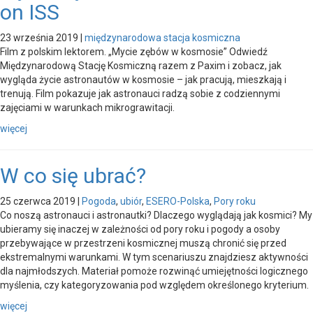
on ISS
23 września 2019
|
międzynarodowa stacja kosmiczna
Film z polskim lektorem. „Mycie zębów w kosmosie” Odwiedź
Międzynarodową Stację Kosmiczną razem z Paxim i zobacz, jak
wygląda życie astronautów w kosmosie – jak pracują, mieszkają i
trenują. Film pokazuje jak astronauci radzą sobie z codziennymi
zajęciami w warunkach mikrograwitacji.
więcej
W co się ubrać?
25 czerwca 2019
|
Pogoda
,
ubiór
,
ESERO-Polska
,
Pory roku
Co noszą astronauci i astronautki? Dlaczego wyglądają jak kosmici? My
ubieramy się inaczej w zależności od pory roku i pogody a osoby
przebywające w przestrzeni kosmicznej muszą chronić się przed
ekstremalnymi warunkami. W tym scenariuszu znajdziesz aktywności
dla najmłodszych. Materiał pomoże rozwinąć umiejętności logicznego
myślenia, czy kategoryzowania pod względem określonego kryterium.
więcej