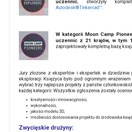
uczennic
, stworzyły kompl
Autodesk®Tinkercad™
.
W kategorii Moon Camp Pioneer
uczennic z 21 krajów, w tym 
zaprojektowały kompletną bazę księ
Jury złożone z ekspertów i ekspertek w dziedzinie p
eksploracji Księżyca było pod ogromnym wrażeniem ja
wybrać trzy najlepsze projekty z państw członkowskic
każdej kategorii. Wszystkie zgłoszenia zostały oceni
kreatywności i innowacyjności,
wykonalności,
jakości modelu 3D,
możliwości dostosowania projektu do środowiska ksi
Zwycięskie drużyny: