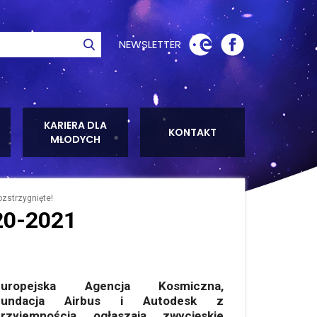
NEWSLETTER
ie
Szukaj
KARIERA DLA
KONTAKT
MŁODYCH
strzygnięte!
20-2021
Europejska Agencja Kosmiczna,
Fundacja Airbus i Autodesk z
przyjemnością ogłaszają zwycięskie