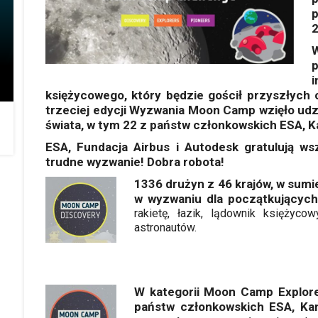
2
p
i
księżycowego, który będzie gościł przyszłyc
trzeciej edycji Wyzwania Moon Camp wzięło udzi
świata, w tym 22 z państw członkowskich ESA, Ka
ESA, Fundacja Airbus i Autodesk gratulują w
trudne wyzwanie! Dobra robota!
1336 drużyn z 46 krajów, w sumi
w wyzwaniu dla początkującyc
rakietę, łazik, lądownik księżyco
astronautów.
W kategorii Moon Camp Explore
państw członkowskich ESA, Kan