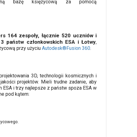
etną bazę księżycową za pomocą
s 164 zespoły, łącznie 520 uczniów i
13 państw członkowskich ESA i Łotwy
,
życową przy użyciu
Autodesk®Fusion 360
.
rojektowania 3D, technologii kosmicznych i
kości projektów. Mieli trudne zadanie, aby
h ESA i trzy najlepsze z państw spoza ESA w
one pod kątem:
ężycowego.