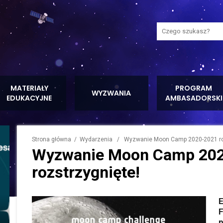
Wyszukaj na stron
MATERIAŁY
PROGRAM
WYZWANIA
EDUKACYJNE
AMBASADORSKI
Strona główna
/
Wydarzenia
/ Wyzwanie Moon Camp 2020-2021 roz
Wyzwanie Moon Camp 20
rozstrzygnięte!