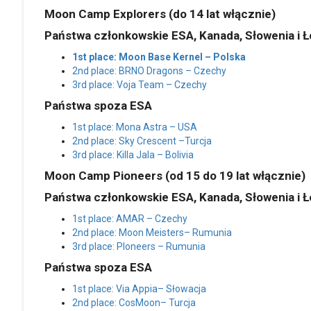
Moon Camp Explorers (do 14 lat włącznie)
Państwa członkowskie ESA, Kanada, Słowenia i 
1st place: Moon Base Kernel – Polska
2nd place: BRNO Dragons – Czechy
3rd place: Voja Team – Czechy
Państwa spoza ESA
1st place: Mona Astra – USA
2nd place: Sky Crescent –Turcja
3rd place: Killa Jala – Bolivia
Moon Camp Pioneers (od 15 do 19 lat włącznie)
Państwa członkowskie ESA, Kanada, Słowenia i 
1st place: AMAR – Czechy
2nd place: Moon Meisters– Rumunia
3rd place: PIoneers – Rumunia
Państwa spoza ESA
1st place: Via Appia– Słowacja
2nd place: CosMoon– Turcja