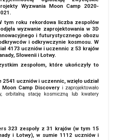
projekty Wyzwania Moon Camp 2020-
021.
W tym roku rekordowa liczba zespołów
odjęła wyzwanie zaprojektowania w 3D
nnowacyjnego i futurystycznego obozu
h odkrywców i odkrywczynie kosmosu. W
ał 4173 uczniów i uczennic z 53 krajów
nady, Słowenii i Łotwy.
szystkim zespołom, które ukończyły to
e 2541 uczniów i uczennic, wzięło udział
h Moon Camp Discovery
i zaprojektowało
wy, orbitalną stację kosmiczną lub kwatery
rs 323 zespoły z 31 krajów (w tym 15
ady i Łotwy), w sumie 1112 uczniów i