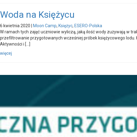
Woda na Księżycu
6 kwietnia 2020
|
Moon Camp
,
Księżyc
,
ESERO-Polska
W ramach tych zajęć uczniowie wyliczą, jaką ilość wody zużywają w t
przefiltrowanie przygotowanych wcześniej próbek księżycowego lodu. K
Aktywności i […]
więcej