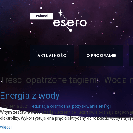
AKTUALNOŚCI
O PROGRAMIE
Tresci opatrzone tagiem:
"Woda n
Energia z wody
1 kwietnia 2021
|
edukacja kosmiczna
,
pozyskiwanie energii
W tym zestawie trzech zadań uczennice i uczniowie poznają zagadnieni
elektrolizy. Wykorzystuje ona prąd elektryczny do rozkładu wody na jej 
więcej