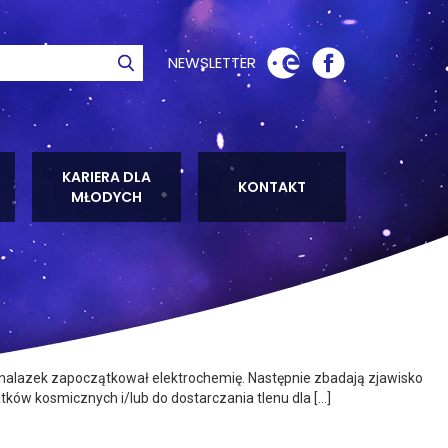
NEWSLETTER
ie
Szukaj
KARIERA DLA
KONTAKT
MŁODYCH
wynalazek zapoczątkował elektrochemię. Następnie zbadają zjawisko
atków kosmicznych i/lub do dostarczania tlenu dla […]