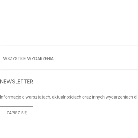
2026.08.31
Odkrywanie kosmosu bez barier. Kolej
WSZYSTKIE WYDARZENIA
NEWSLETTER
Informacje o warsztatach, aktualnościach oraz innych wydarzeniach dla
ZAPISZ SIĘ