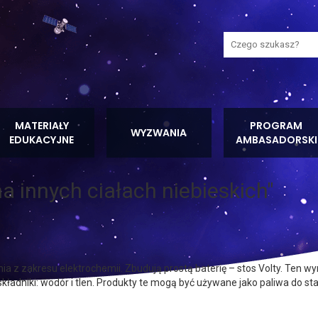
Wyszukaj na stron
MATERIAŁY
PROGRAM
WYZWANIA
EDUKACYJNE
AMBASADORSKI
a innych ciałach niebieskich"
a z zakresu elektrochemii. Zbudują prostą baterię – stos Volty. Ten 
składniki: wodór i tlen. Produkty te mogą być używane jako paliwa do st