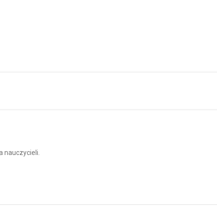
na edycja „Kosmicznej Przygody” za nam
 nauczycieli.