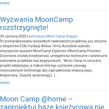
więcej
Wyzwania MoonCamp
rozstrzygnięte!
30 czerwca 2020
|
astronauci
,
Moon Camp
,
Księżyc
Po przeanalizowaniu wszystkich nadesłanych projektów, jury złożone
z ekspertów ESA, Fundacji Airbus i firmy Autodesk wybrało
zwycięzców wyzwań MoonCamp Explorers i MoonCamp Pioneers.
Docenione zostały kreatywność, umiejętności techniczne i ostateczne
wykonanie projektów baz księżycowych. Moon Camp to coroczny
projekt edukacyjny, w trakcie którego uczniowie używają
nowoczesnych technologii, aby zaprojektować własną bazę
księżycową. Zespoły opracowują […]
więcej
Moon Camp @home –
zaprojektuj bazę księżycową nie