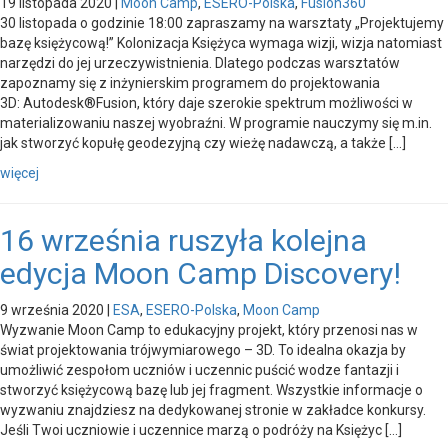
19 listopada 2020
|
Moon Camp
,
ESERO-Polska
,
Fusion360
30 listopada o godzinie 18:00 zapraszamy na warsztaty „Projektujemy
bazę księżycową!” Kolonizacja Księżyca wymaga wizji, wizja natomiast
narzędzi do jej urzeczywistnienia. Dlatego podczas warsztatów
zapoznamy się z inżynierskim programem do projektowania
3D: Autodesk®Fusion, który daje szerokie spektrum możliwości w
materializowaniu naszej wyobraźni. W programie nauczymy się m.in.
jak stworzyć kopułę geodezyjną czy wieżę nadawczą, a także […]
więcej
16 września ruszyła kolejna
edycja Moon Camp Discovery!
9 września 2020
|
ESA
,
ESERO-Polska
,
Moon Camp
Wyzwanie Moon Camp to edukacyjny projekt, który przenosi nas w
świat projektowania trójwymiarowego – 3D. To idealna okazja by
umożliwić zespołom uczniów i uczennic puścić wodze fantazji i
stworzyć księżycową bazę lub jej fragment. Wszystkie informacje o
wyzwaniu znajdziesz na dedykowanej stronie w zakładce konkursy.
Jeśli Twoi uczniowie i uczennice marzą o podróży na Księżyc […]