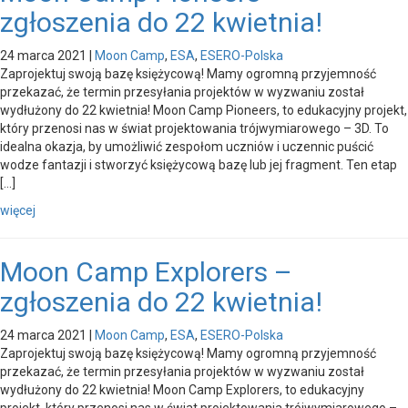
zgłoszenia do 22 kwietnia!
24 marca 2021
|
Moon Camp
,
ESA
,
ESERO-Polska
Zaprojektuj swoją bazę księżycową! Mamy ogromną przyjemność
przekazać, że termin przesyłania projektów w wyzwaniu został
wydłużony do 22 kwietnia! Moon Camp Pioneers, to edukacyjny projekt,
który przenosi nas w świat projektowania trójwymiarowego – 3D. To
idealna okazja, by umożliwić zespołom uczniów i uczennic puścić
wodze fantazji i stworzyć księżycową bazę lub jej fragment. Ten etap
[…]
więcej
Moon Camp Explorers –
zgłoszenia do 22 kwietnia!
24 marca 2021
|
Moon Camp
,
ESA
,
ESERO-Polska
Zaprojektuj swoją bazę księżycową! Mamy ogromną przyjemność
przekazać, że termin przesyłania projektów w wyzwaniu został
wydłużony do 22 kwietnia! Moon Camp Explorers, to edukacyjny
projekt, który przenosi nas w świat projektowania trójwymiarowego –