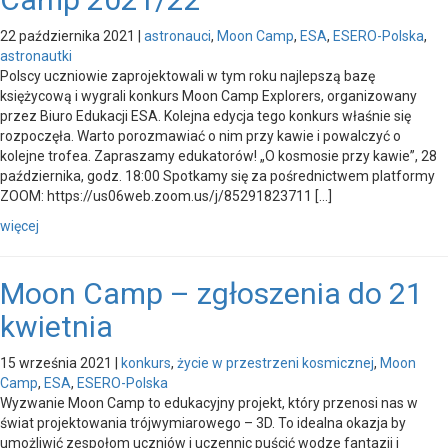
22 października 2021
|
astronauci
,
Moon Camp
,
ESA
,
ESERO-Polska
,
astronautki
Polscy uczniowie zaprojektowali w tym roku najlepszą bazę
księżycową i wygrali konkurs Moon Camp Explorers, organizowany
przez Biuro Edukacji ESA. Kolejna edycja tego konkurs właśnie się
rozpoczęła. Warto porozmawiać o nim przy kawie i powalczyć o
kolejne trofea. Zapraszamy edukatorów! „O kosmosie przy kawie”, 28
października, godz. 18:00 Spotkamy się za pośrednictwem platformy
ZOOM: https://us06web.zoom.us/j/85291823711 […]
więcej
Moon Camp – zgłoszenia do 21
kwietnia
15 września 2021
|
konkurs
,
życie w przestrzeni kosmicznej
,
Moon
Camp
,
ESA
,
ESERO-Polska
Wyzwanie Moon Camp to edukacyjny projekt, który przenosi nas w
świat projektowania trójwymiarowego – 3D. To idealna okazja by
umożliwić zespołom uczniów i uczennic puścić wodze fantazji i