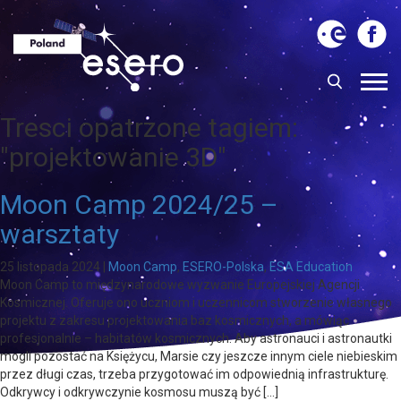
Tresci opatrzone tagiem:
"projektowanie 3D"
Moon Camp 2024/25 –
warsztaty
25 listopada 2024
|
Moon Camp
,
ESERO-Polska
,
ESA Education
Moon Camp to międzynarodowe wyzwanie Europejskiej Agencji
Kosmicznej. Oferuje ono uczniom i uczennicom stworzenie własnego
projektu z zakresu projektowania baz kosmicznych, a mówiąc
profesjonalnie – habitatów kosmicznych. Aby astronauci i astronautki
mogli pozostać na Księżycu, Marsie czy jeszcze innym ciele niebieskim
przez długi czas, trzeba przygotować im odpowiednią infrastrukturę.
Odkrywcy i odkrywczynie kosmosu muszą być […]