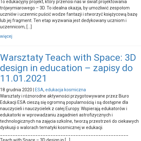
To edukacyjny projekt, który przenosi nas w świat projektowania
trójwymiarowego – 3D. To idealna okazja, by umożliwić zespołom
uczniów i uczennic puścić wodze fantazji i stworzyć księżycową bazę
lub jej fragment. Ten etap wyzwania jest dedykowany uczniom i
uczennicom, […]
więcej
Warsztaty Teach with Space: 3D
design in education – zapisy do
11.01.2021
18 grudnia 2020
|
ESA
,
edukacja kosmiczna
Warsztaty i różnorodne aktywności przygotowywane przez Biuro
Edukacji ESA cieszą się ogromną popularnością i są dostępne dla
nauczycieli i nauczycielek z całej Europy. Wspierają edukatorów i
edukatorki w wprowadzaniu zagadnień astrofizycznych i
technologicznych na zajęcia szkolne, tworzą przestrzeń do ciekawych
dyskusji o walorach tematyki kosmicznej w edukacji.
___________________________________________________
Teach with Space – 3D design in […]