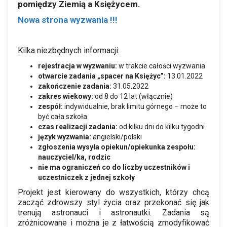
pomiędzy Ziemią a Księżycem.
Nowa strona wyzwania !!!
Kilka niezbędnych informacji:
rejestracja w wyzwaniu:
w trakcie całości wyzwania
otwarcie zadania „spacer na Księżyc”:
13.01.2022
zakończenie zadania:
31.05.2022
zakres wiekowy:
od 8 do 12 lat (włącznie)
zespół:
indywidualnie, brak limitu górnego – może to
być cała szkoła
czas realizacji zadania:
od kilku dni do kilku tygodni
język wyzwania:
angielski/polski
zgłoszenia wysyła opiekun/opiekunka zespołu:
nauczyciel/ka, rodzic
nie ma ograniczeń co do liczby uczestników i
uczestniczek z jednej szkoły
Projekt jest kierowany do wszystkich, którzy chcą
zacząć zdrowszy styl życia oraz przekonać się jak
trenują astronauci i astronautki. Zadania są
zróżnicowane i można je z łatwością zmodyfikować