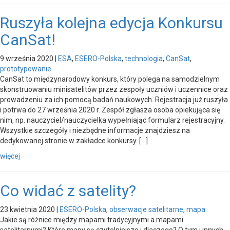
Ruszyła kolejna edycja Konkursu
CanSat!
9 września 2020
|
ESA
,
ESERO-Polska
,
technologia
,
CanSat
,
prototypowanie
CanSat to międzynarodowy konkurs, który polega na samodzielnym
skonstruowaniu minisatelitów przez zespoły uczniów i uczennice oraz
prowadzeniu za ich pomocą badań naukowych. Rejestracja już ruszyła
i potrwa do 27 września 2020 r. Zespół zgłasza osoba opiekująca się
nim, np. nauczyciel/nauczycielka wypełniając formularz rejestracyjny.
Wszystkie szczegóły i niezbędne informacje znajdziesz na
dedykowanej stronie w zakładce konkursy. […]
więcej
Co widać z satelity?
23 kwietnia 2020
|
ESERO-Polska
,
obserwacje satelitarne
,
mapa
Jakie są różnice między mapami tradycyjnymi a mapami
satelitarnymi? Które mapy są czytelniejsze i dlaczego? O tym i innych