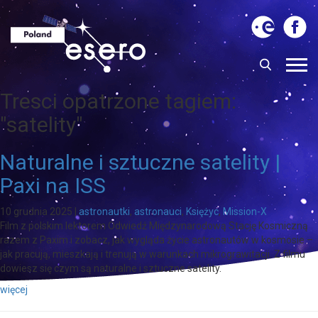
Tresci opatrzone tagiem:
"satelity"
Naturalne i sztuczne satelity |
Paxi na ISS
10 grudnia 2025
|
astronautki
,
astronauci
,
Księżyc
,
Mission-X
Film z polskim lektorem Odwiedź Międzynarodową Stację Kosmiczną
razem z Paxim i zobacz, jak wygląda życie astronautów w kosmosie –
jak pracują, mieszkają i trenują w warunkach mikrograwitacji. Z filmu
dowiesz się czym są naturalne i sztuczne satelity.
więcej