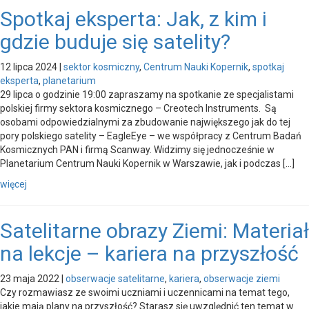
Spotkaj eksperta: Jak, z kim i
gdzie buduje się satelity?
12 lipca 2024
|
sektor kosmiczny
,
Centrum Nauki Kopernik
,
spotkaj
eksperta
,
planetarium
29 lipca o godzinie 19:00 zapraszamy na spotkanie ze specjalistami
polskiej firmy sektora kosmicznego – Creotech Instruments. Są
osobami odpowiedzialnymi za zbudowanie największego jak do tej
pory polskiego satelity – EagleEye – we współpracy z Centrum Badań
Kosmicznych PAN i firmą Scanway. Widzimy się jednocześnie w
Planetarium Centrum Nauki Kopernik w Warszawie, jak i podczas […]
więcej
Satelitarne obrazy Ziemi: Materiał
na lekcje – kariera na przyszłość
23 maja 2022
|
obserwacje satelitarne
,
kariera
,
obserwacje ziemi
Czy rozmawiasz ze swoimi uczniami i uczennicami na temat tego,
jakie mają plany na przyszłość? Starasz się uwzględnić ten temat w