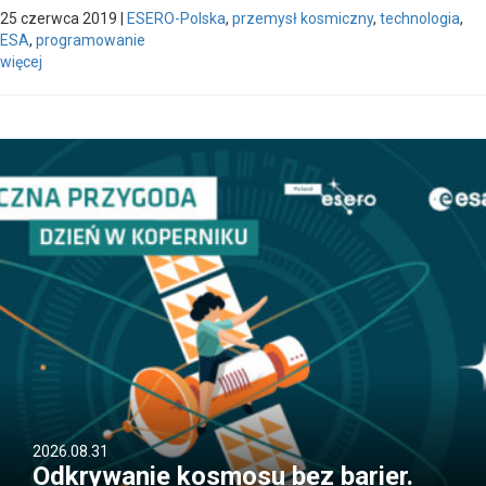
25 czerwca 2019
|
ESERO-Polska
,
przemysł kosmiczny
,
technologia
,
ESA
,
programowanie
więcej
2026.08.31
Odkrywanie kosmosu bez barier.