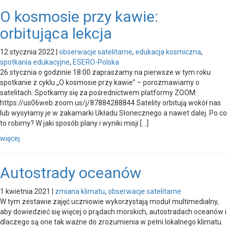
O kosmosie przy kawie:
orbitująca lekcja
12 stycznia 2022
|
obserwacje satelitarne
,
edukacja kosmiczna
,
spotkania edukacyjne
,
ESERO-Polska
26 stycznia o godzinie 18:00 zapraszamy na pierwsze w tym roku
spotkanie z cyklu „O kosmosie przy kawie” – porozmawiamy o
satelitach. Spotkamy się za pośrednictwem platformy ZOOM:
https://us06web.zoom.us/j/87884288844 Satelity orbitują wokół nas
lub wysyłamy je w zakamarki Układu Słonecznego a nawet dalej. Po co
to robimy? W jaki sposób plany i wyniki misji […]
więcej
Autostrady oceanów
1 kwietnia 2021
|
zmiana klimatu
,
obserwacje satelitarne
W tym zestawie zajęć uczniowie wykorzystają moduł multimedialny,
aby dowiedzieć się więcej o prądach morskich, autostradach oceanów i
dlaczego są one tak ważne do zrozumienia w pełni lokalnego klimatu.