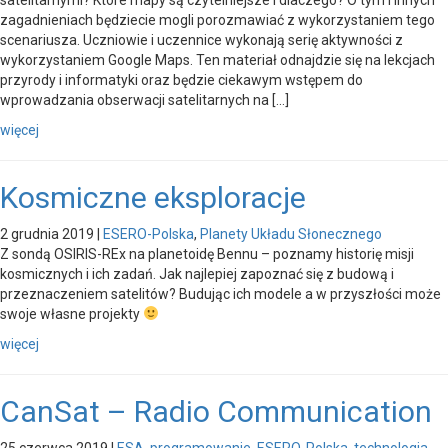
zagadnieniach będziecie mogli porozmawiać z wykorzystaniem tego
scenariusza. Uczniowie i uczennice wykonają serię aktywności z
wykorzystaniem Google Maps. Ten materiał odnajdzie się na lekcjach
przyrody i informatyki oraz będzie ciekawym wstępem do
wprowadzania obserwacji satelitarnych na […]
więcej
Kosmiczne eksploracje
2 grudnia 2019
|
ESERO-Polska
,
Planety Układu Słonecznego
Z sondą OSIRIS-REx na planetoidę Bennu – poznamy historię misji
kosmicznych i ich zadań. Jak najlepiej zapoznać się z budową i
przeznaczeniem satelitów? Budując ich modele a w przyszłości może
swoje własne projekty
więcej
CanSat – Radio Communication
25 czerwca 2019
|
ESA
,
programowanie
,
ESERO-Polska
,
technologia
,