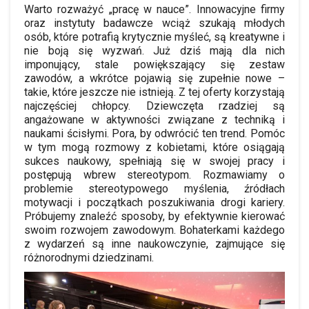
Warto rozważyć „pracę w nauce”. Innowacyjne firmy
oraz instytuty badawcze wciąż szukają młodych
osób, które potrafią krytycznie myśleć, są kreatywne i
nie boją się wyzwań. Już dziś mają dla nich
imponujący, stale powiększający się zestaw
zawodów, a wkrótce pojawią się zupełnie nowe –
takie, które jeszcze nie istnieją. Z tej oferty korzystają
najczęściej chłopcy. Dziewczęta rzadziej są
angażowane w aktywności związane z techniką i
naukami ścisłymi. Pora, by odwrócić ten trend. Pomóc
w tym mogą rozmowy z kobietami, które osiągają
sukces naukowy, spełniają się w swojej pracy i
postępują wbrew stereotypom. Rozmawiamy o
problemie stereotypowego myślenia, źródłach
motywacji i początkach poszukiwania drogi kariery.
Próbujemy znaleźć sposoby, by efektywnie kierować
swoim rozwojem zawodowym. Bohaterkami każdego
z wydarzeń są inne naukowczynie, zajmujące się
różnorodnymi dziedzinami.