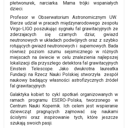
płetwonurek, narciarka. Mama trójki wspaniałych
dzieci.
Profesor w Obserwatorium Astronomicznym UW.
Bierze udział w pracach międzynarodowego zespołu
Virgo-LIGO poszukując sygnału fal grawitacyjnych ze
zderzajacych się czarnych dziur, gwiazd
neutronowych w układach podwójnych oraz z szybko
rotujących gwiazd neutronowych i supernowych. Bada
również poziom szumu sejsmicznego w różnych
miejscach na świecie w celu znalezienia najlepszej
lokalizacji dla przyszłego detektora fal grawitacyjnych
Einstein Telescope. Jako dwukrotna laureatka
Fundacji na Rzecz Nauki Polskiej stworzyła zespół
naukowy badający własności astrofizycznych źródeł
fal grawitacyjnych
Galaktyka kobiet to cykl spotkań organizowanych w
ramach programu ESERO-Polska, tworzonego w
Centrum Nauki Kopernik. Ich celem jest wspieranie
dziewcząt pragnących zajmować się naukami
ścisłymi oraz inspirowanie tych, które jeszcze
szukają swoich pasji.