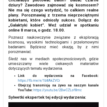
Chciałabyś pilotować balon? Badać czarne
dziury? Zawodowo zajmować się kosmosem?
Nie ma się czego wstydzić, to całkiem realne
plany. Porozmawiaj z trzema nieprzeciętnymi
kobietami, które odniosły sukces. Dołącz do
„Galaktyki kobiet”. Weź udział w spotkaniu
online 8 marca, o godz. 18.00.
Poznasz naukowczynie związane z eksploracją
kosmosu, wysokimi technologiami i przełomowymi
badaniami. Będziesz mieć okazję, by z nimi
porozmawiać.
Śledź nas w mediach społecznościowych, gdzie
umieszczamy wiele ciekawych materiałów
dotyczących tematu wydarzenia.
Link do wydarzenia na Facebook:
https://fb.me/e/1b8AkZVCr
Obejrzyj transmisję na żywo na naszym kanale
YouTube:
https://youtu.be/2BwCZLof8mc
Sylwetki ekspertek tej edycji wydarzenia: