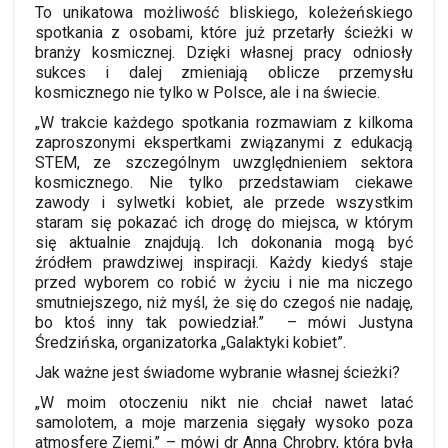
To unikatowa możliwość bliskiego, koleżeńskiego
spotkania z osobami, które już przetarły ścieżki w
branży kosmicznej. Dzięki własnej pracy odniosły
sukces i dalej zmieniają oblicze przemysłu
kosmicznego nie tylko w Polsce, ale i na świecie.
„W trakcie każdego spotkania rozmawiam z kilkoma
zaproszonymi ekspertkami związanymi z edukacją
STEM, ze szczególnym uwzględnieniem sektora
kosmicznego. Nie tylko przedstawiam ciekawe
zawody i sylwetki kobiet, ale przede wszystkim
staram się pokazać ich drogę do miejsca, w którym
się aktualnie znajdują. Ich dokonania mogą być
źródłem prawdziwej inspiracji. Każdy kiedyś staje
przed wyborem co robić w życiu i nie ma niczego
smutniejszego, niż myśl, że się do czegoś nie nadaję,
bo ktoś inny tak powiedział.” – mówi Justyna
Średzińska, organizatorka „Galaktyki kobiet”.
Jak ważne jest świadome wybranie własnej ścieżki?
„W moim otoczeniu nikt nie chciał nawet latać
samolotem, a moje marzenia sięgały wysoko poza
atmosferę Ziemi.” – mówi dr Anna Chrobry, która była