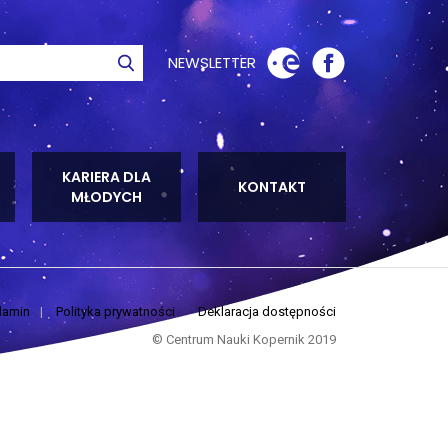
NEWSLETTER
ie
Szukaj
KARIERA DLA
KONTAKT
MŁODYCH
lamin
|
Polityka prywatności
Deklaracja dostępności
© Centrum Nauki Kopernik 2019