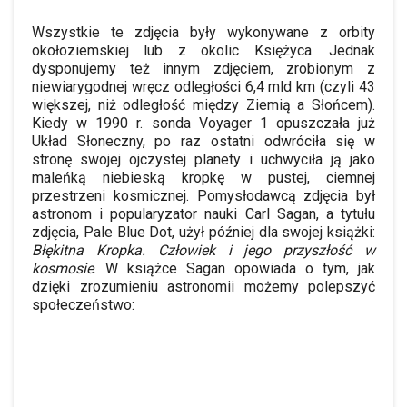
Wszystkie te zdjęcia były wykonywane z orbity
okołoziemskiej lub z okolic Księżyca. Jednak
dysponujemy też innym zdjęciem, zrobionym z
niewiarygodnej wręcz odległości 6,4 mld km (czyli 43
większej, niż odległość między Ziemią a Słońcem).
Kiedy w 1990 r. sonda
Voyager
1 opuszczała już
Układ Słoneczny, po raz ostatni odwróciła się w
stronę swojej ojczystej planety i uchwyciła ją jako
maleńką niebieską kropkę w pustej, ciemnej
przestrzeni kosmicznej.
Pomysłodawcą
zdjęcia był
astronom i popularyzator nauki Carl Sagan, a tytułu
zdjęcia, Pale Blue
Dot
, użył później dla swojej książki:
Błękitna Kropka. Człowiek i jego przyszłość w
kosmosie
. W książce Sagan opowiada o tym, jak
dzięki zrozumieniu astronomii możemy polepszyć
społeczeństwo: