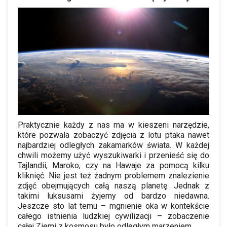
Praktycznie każdy z nas ma w kieszeni narzędzie,
które pozwala zobaczyć zdjęcia z
l
otu
ptaka nawet
najbardziej odległych zakamarków świata. W każdej
chwili możemy użyć wyszukiwarki i przenieść się do
Tajlandii, Maroko, czy na Hawaje za pomocą kilku
kliknięć. Nie jest też żadnym problemem znalezienie
zdjęć obejmujących całą naszą planetę. Jednak z
takimi luksusami żyjemy od bardzo niedawna.
Jeszcze sto lat temu – mgnienie oka w kontekście
całego istnienia ludzkiej cywilizacji – zobaczenie
całej Ziemi z kosmosu było odległym marzeniem.