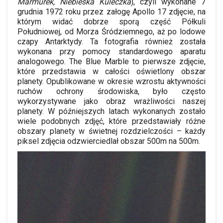
Marmurek, Niebieska Kuleczka
), czyli wykonane 7
grudnia 1972 roku przez załogę Apollo 17 zdjęcie, na
którym widać dobrze sporą część Półkuli
Południowej, od Morza Śródziemnego, aż po lodowe
czapy Antarktydy. Ta fotografia również została
wykonana przy pomocy standardowego aparatu
analogowego. The Blue
Marble
to pierwsze zdjęcie,
które przedstawia w
całości oświetlony obszar
planety. Opublikowane w okresie wzrostu aktywności
ruchów ochrony środowiska, było często
wykorzystywane jako obraz wrażliwości naszej
planety. W późniejszych latach wykonanych zostało
wiele podobnych zdjęć, które przedstawiały różne
obszary planety w świetnej rozdzielczości – każdy
piksel zdjęcia odzwierciedlał obszar 500m na 500m.