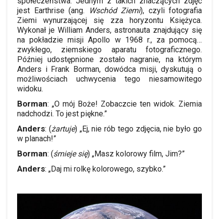
społeczeństwa. Jednym z taki
ch
znaczących zdjęć
jest
Earthrise
(ang.
Wschód Ziemi
), czyli fotografia
Ziemi wynurzającej się zza horyzontu Księżyca.
Wykonał je William Anders, astronauta znajdujący się
na pokładzie misji Apollo w
1968
r., za pomocą…
zwykłego, ziemskiego aparatu fotograficznego.
Później udostępnione zostało nagranie, na którym
Anders i Frank Borman, dowódca misji, dyskutują o
możliwościach uchwycenia tego niesamowitego
widoku.
Borman
: „O mój Boże! Zobaczcie ten widok. Ziemia
nadchodzi. To jest piękne.”
Anders
: (
żartuje
) „Ej, nie rób tego zdjęcia, nie było go
w planach!”
Borman
: (
śmieje się
) „Masz kolorowy film, Jim?”
Anders
: „Daj mi rolkę kolorowego, szybko.”