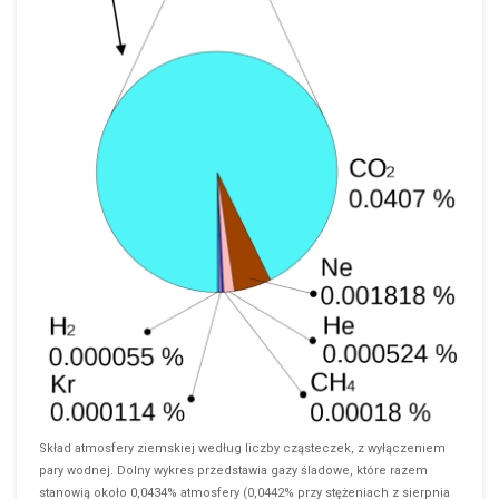
Skład atmosfery ziemskiej według liczby cząsteczek, z wyłączeniem
pary wodnej. Dolny wykres przedstawia gazy śladowe, które razem
stanowią około 0,0434% atmosfery (0,0442% przy stężeniach z sierpnia