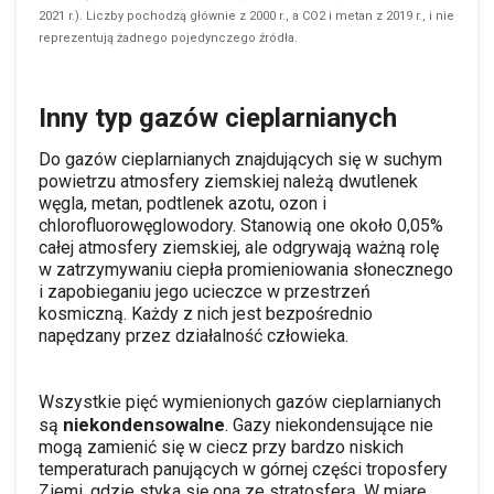
2021 r.). Liczby pochodzą głównie z 2000 r., a CO2 i metan z 2019 r., i nie
reprezentują żadnego pojedynczego źródła.
Inny typ gazów cieplarnianych
Do gazów cieplarnianych znajdujących się w suchym
powietrzu atmosfery ziemskiej należą dwutlenek
węgla, metan, podtlenek azotu, ozon i
chlorofluorowęglowodory. Stanowią one około 0,05%
całej atmosfery ziemskiej, ale odgrywają ważną rolę
w zatrzymywaniu ciepła promieniowania słonecznego
i zapobieganiu jego ucieczce w przestrzeń
kosmiczną. Każdy z nich jest bezpośrednio
napędzany przez działalność człowieka.
Wszystkie pięć wymienionych gazów cieplarnianych
niekondensowalne
są
. Gazy niekondensujące nie
mogą zamienić się w ciecz przy bardzo niskich
temperaturach panujących w górnej części troposfery
Ziemi, gdzie styka się ona ze stratosferą. W miarę