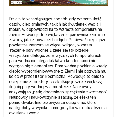
Działa to w następujący sposób: gdy wzrasta ilość
gazów cieplarnianych, takich jak dwutlenek węgla i
metan, w odpowiedzi na to wzrasta temperatura na
Ziemi. Powoduje to zwiększenie parowania zarówno
z wody, jak i z powierzchni lądu. Ponieważ cieplejsze
powietrze zatrzymuje więcej wilgoci, wzrasta
stężenie pary wodnej. Dzieje się tak przede
wszystkim dlatego, że w wyższych temperaturach
para wodna nie ulega tak łatwo kondensacji i nie
wytrąca się z atmosfery. Para wodna pochłania wtedy
ciepło wypromieniowywane z Ziemi i nie pozwala mu
uciec w przestrzeń kosmiczną. Powoduje to dalsze
ocieplenie atmosfery, co skutkuje jeszcze większą
ilością pary wodnej w atmosferze. Naukowcy
nazywają to „pętlą dodatniego sprzężenia zwrotnego”.
Naukowcy i naukowczynie szacują, że efekt ten
ponad dwukrotnie przewyższa ocieplenie, które
nastąpiłoby w wyniku samego tylko wzrostu stężenia
dwutlenku węgla.