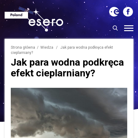
Strona główna
/
Wiedza
/ Jak para wodna podkręca efekt
cieplarniany?
Jak para wodna podkręca
efekt cieplarniany?