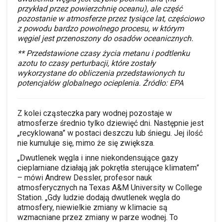
przykład przez powierzchnię oceanu), ale część
pozostanie w atmosferze przez tysiące lat, częściowo
z powodu bardzo powolnego procesu, w którym
węgiel jest przenoszony do osadów oceanicznych.
** Przedstawione czasy życia metanu i podtlenku
azotu to czasy perturbacji, które zostały
wykorzystane do obliczenia przedstawionych tu
potencjałów globalnego ocieplenia. Źródło: EPA
Z kolei cząsteczka pary wodnej pozostaje w
atmosferze średnio tylko dziewięć dni. Następnie jest
„recyklowana” w postaci deszczu lub śniegu. Jej ilość
nie kumuluje się, mimo że się zwiększa.
„Dwutlenek węgla i inne niekondensujące gazy
cieplarniane działają jak pokrętła sterujące klimatem”
– mówi Andrew Dessler, profesor nauk
atmosferycznych na Texas A&M University w College
Station. „Gdy ludzie dodają dwutlenek węgla do
atmosfery, niewielkie zmiany w klimacie są
wzmacniane przez zmiany w parze wodnej. To