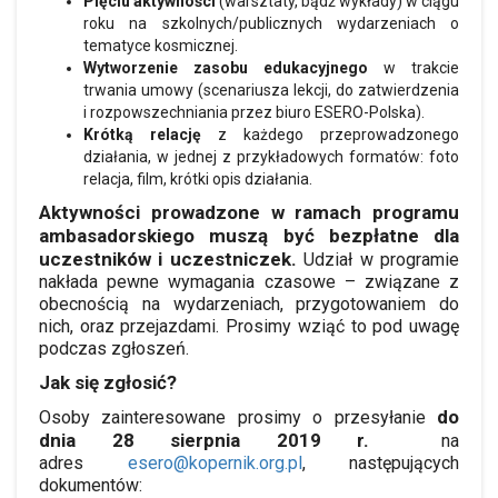
Pięciu aktywności
(warsztaty, bądź wykłady) w ciągu
roku na szkolnych/publicznych wydarzeniach o
tematyce kosmicznej.
Wytworzenie zasobu edukacyjnego
w trakcie
trwania umowy (scenariusza lekcji, do zatwierdzenia
i rozpowszechniania przez biuro ESERO-Polska).
Krótką relację
z każdego przeprowadzonego
działania, w jednej z przykładowych formatów: foto
relacja, film, krótki opis działania.
Aktywności prowadzone w ramach programu
ambasadorskiego muszą być bezpłatne dla
uczestników i uczestniczek.
Udział w programie
nakłada pewne wymagania czasowe – związane z
obecnością na wydarzeniach, przygotowaniem do
nich, oraz przejazdami. Prosimy wziąć to pod uwagę
podczas zgłoszeń.
Jak się zgłosić?
do
Osoby zainteresowane prosimy o przesyłanie
dnia 28 sierpnia 2019 r.
na
adres
esero@kopernik.org.pl
, następujących
dokumentów: