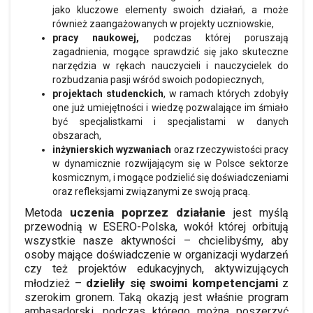
jako kluczowe elementy swoich działań, a może
również zaangażowanych w projekty uczniowskie,
pracy naukowej,
podczas której poruszają
zagadnienia, mogące sprawdzić się jako skuteczne
narzędzia w rękach nauczycieli i nauczycielek do
rozbudzania pasji wśród swoich podopiecznych,
projektach studenckich
, w ramach których zdobyły
one już umiejętności i wiedzę pozwalające im śmiało
być specjalistkami i specjalistami w danych
obszarach,
inżynierskich wyzwaniach
oraz rzeczywistości pracy
w dynamicznie rozwijającym się w Polsce sektorze
kosmicznym, i mogące podzielić się doświadczeniami
oraz refleksjami związanymi ze swoją pracą.
uczenia poprzez działanie
Metoda
jest myślą
przewodnią w ESERO-Polska, wokół której orbitują
wszystkie nasze aktywności – chcielibyśmy, aby
osoby mające doświadczenie w organizacji wydarzeń
czy też projektów edukacyjnych, aktywizujących
dzieliły się swoimi kompetencjami
młodzież –
z
szerokim gronem. Taką okazją jest właśnie program
ambasadorski, podczas którego można poszerzyć