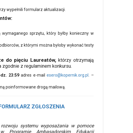
 wypełnili formularz aktualizacji.
entów:
tą wymaganego sprzętu, który byłby konieczny w
 odbiorców, z którymi można byłoby wykonać testy
e do pięciu Laureatów,
którzy otrzymają
a zgodnie z regulaminem konkursu.
odz. 23:59
adres e-mail
esero@kopernik.org.pl
. –
taną poinformowane drogą mailową.
FORMULARZ ZGŁOSZENIA
t rozwoju systemu wyposażania w pomoce
w Programie Ambasadorskim Edukacji