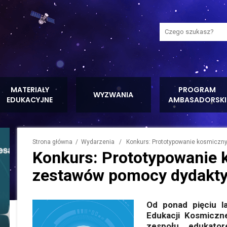
Wyszukaj na stron
MATERIAŁY
PROGRAM
WYZWANIA
EDUKACYJNE
AMBASADORSKI
Strona główna
/
Wydarzenia
/ Konkurs: Prototypowanie kosmiczn
Konkurs: Prototypowanie
zestawów pomocy dydakt
Od ponad pięciu l
Edukacji Kosmiczne
zespołu edukato