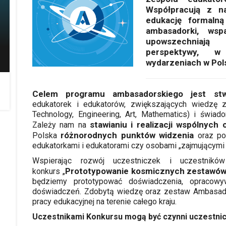
Współpracują z n
edukację formalną
ambasadorki, wsp
upowszechniają
perspektywy, w
wydarzeniach w Pols
Celem programu ambasadorskiego jest stwo
edukatorek i edukatorów, zwiększających wiedzę 
Technology, Engineering, Art, Mathematics) i świa
stawianiu i realizacji wspólnych 
Zależy nam na
różnorodnych punktów widzenia
Polska
oraz po
edukatorkami i edukatorami czy osobami „zajmujący
Wspierając rozwój uczestniczek i uczestnikó
Prototypowanie kosmicznych zestawów
konkurs
„
będziemy prototypować doświadczenia, opracow
doświadczeń. Zdobytą wiedzę oraz zestaw Ambasado
pracy edukacyjnej na terenie całego kraju.
Uczestnikami Konkursu mogą być czynni uczestn