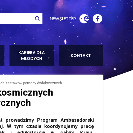
NEWSLETTER
ie
Szukaj
KARIERA DLA
KONTAKT
MŁODYCH
ych zestawów pomocy dydaktycznych
 kosmicznych
ycznych
at prowadzimy Program Ambasadorski
j.
W tym czasie koordynujemy pracę
rek i edukatorów w całym Kraju.