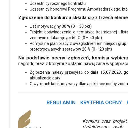
Uczestnicy rocznego kontraktu,
Uczestnicy honorowi Programu Ambasadorskiego, którzy
Zgłoszenie do konkursu składa się z trzech elem
List motywacyjny 30 % (0 – 30 pkt)
Projekt doświadczenia o tematyce kosmicznej i lis
zestawie edukacyjnym 50 % (0 – 50 pkt)
Pomysł na plan pracy z uwzględnieniem miejsc i grup
prototypowanych zestawów 20 % (0 – 20 pkt)
Na podstawie oceny zgłoszeń, komisja wybierz
nagrodę oraz z którymi zostanie nawiązana współprac
Zgłoszenia należy przesyłać do
dnia 15.07.2023. g
aktualizacja daty
O wynikach konkursy wszystkie aplikujące osoby zos
REGULAMIN
KRYTERIA OCENY
Konkurs oraz projek
dydaktyczne osób 