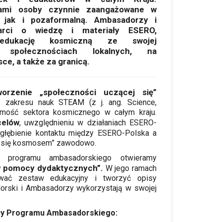
ami osoby czynnie zaangażowane w
 jak i pozaformalną. Ambasadorzy i
arci o wiedzę i materiały ESERO,
 edukację kosmiczną ze swojej
 społecznościach lokalnych, na
ce, a także za granicą.
rzenie „społeczności uczącej się”
z zakresu nauk STEAM (z j. ang. Science,
domość sektora kosmicznego w całym kraju.
celów
, uwzględnieniu w działaniach ESERO-
głębienie kontaktu między ESERO-Polska a
mi się kosmosem” zawodowo.
w programu ambasadorskiego otwieramy
 pomocy dydaktycznych”.
W jego ramach
ywać zestaw edukacyjny i tworzyć opisy
rski i Ambasadorzy wykorzystają w swojej
icy Programu Ambasadorskiego: