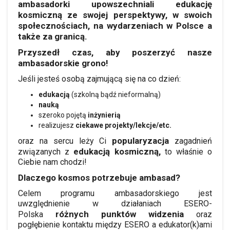
ambasadorki upowszechniali edukację
kosmiczną ze swojej perspektywy, w swoich
społecznościach, na wydarzeniach w Polsce a
także za granicą.
Przyszedł czas, aby poszerzyć nasze
ambasadorskie grono!
Jeśli jesteś osobą zajmującą się na co dzień:
edukacją
(szkolną bądź nieformalną)
nauką
szeroko pojętą
inżynierią
realizujesz
ciekawe projekty/lekcje/etc.
popularyzacja
oraz na sercu leży Ci
zagadnień
edukacją kosmiczną,
związanych z
to właśnie o
Ciebie nam chodzi!
Dlaczego kosmos potrzebuje ambasad?
Celem programu ambasadorskiego jest
uwzględnienie w działaniach ESERO-
różnych
punktów widzenia
Polska
oraz
pogłębienie kontaktu między ESERO a edukator(k)ami