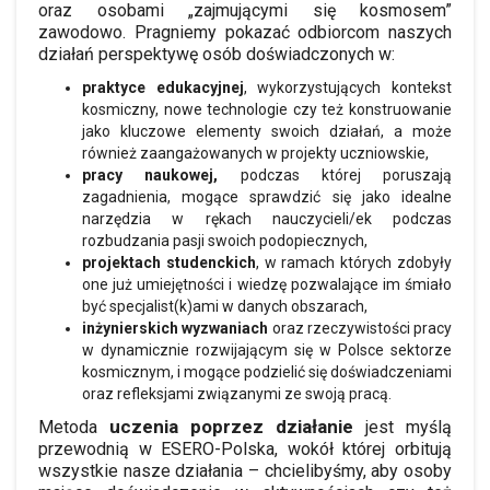
oraz osobami „zajmującymi się kosmosem”
zawodowo. Pragniemy pokazać odbiorcom naszych
działań perspektywę osób doświadczonych w:
praktyce edukacyjnej
, wykorzystujących kontekst
kosmiczny, nowe technologie czy też konstruowanie
jako kluczowe elementy swoich działań, a może
również zaangażowanych w projekty uczniowskie,
pracy naukowej,
podczas której poruszają
zagadnienia, mogące sprawdzić się jako idealne
narzędzia w rękach nauczycieli/ek podczas
rozbudzania pasji swoich podopiecznych,
projektach studenckich
, w ramach których zdobyły
one już umiejętności i wiedzę pozwalające im śmiało
być specjalist(k)ami w danych obszarach,
inżynierskich wyzwaniach
oraz rzeczywistości pracy
w dynamicznie rozwijającym się w Polsce sektorze
kosmicznym, i mogące podzielić się doświadczeniami
oraz refleksjami związanymi ze swoją pracą.
uczenia poprzez działanie
Metoda
jest myślą
przewodnią w ESERO-Polska, wokół której orbitują
wszystkie nasze działania – chcielibyśmy, aby osoby