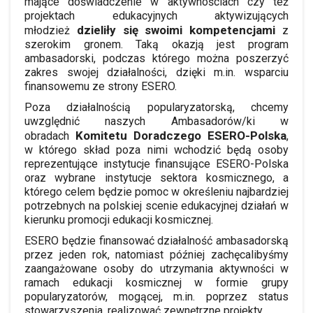
mające doświadczenie w aktywnościach czy też
projektach edukacyjnych aktywizujących
dzieliły się swoimi kompetencjami
młodzież
z
szerokim gronem. Taką okazją jest program
ambasadorski, podczas którego można poszerzyć
zakres swojej działalności, dzięki m.in. wsparciu
finansowemu ze strony ESERO.
Poza działalnością popularyzatorską, chcemy
uwzględnić naszych Ambasadorów/ki w
Komitetu Doradczego ESERO-Polska
obradach
,
w którego skład poza nimi wchodzić będą osoby
reprezentujące instytucje finansujące ESERO-Polska
oraz wybrane instytucje sektora kosmicznego, a
którego celem będzie pomoc w określeniu najbardziej
potrzebnych na polskiej scenie edukacyjnej działań w
kierunku promocji edukacji kosmicznej.
ESERO będzie finansować działalność ambasadorską
przez jeden rok, natomiast później zachęcalibyśmy
zaangażowane osoby do utrzymania aktywności w
ramach edukacji kosmicznej w formie grupy
popularyzatorów, mogącej, m.in. poprzez status
stowarzyszenia, realizować zewnętrzne projekty.