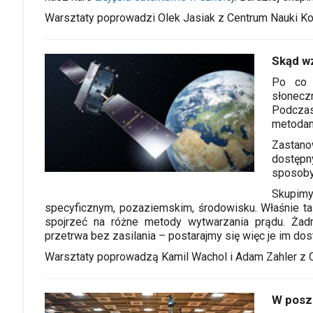
Warsztaty poprowadzi Olek Jasiak z Centrum Nauki Ko
Skąd wz
Po co 
słonecz
Podcza
metodam
Zastano
dostępn
sposoby
Skupi
specyficznym, pozaziemskim, środowisku. Właśnie t
spojrzeć na różne metody wytwarzania prądu. Żadn
przetrwa bez zasilania – postarajmy się więc je im dos
Warsztaty poprowadzą Kamil Wachol i Adam Zahler z C
W poszu