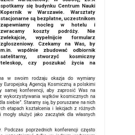
spotkamy się budynku Centrum Nauki
Kopernik w Warszawie. Warsztaty
stacjonarne są bezpłatne, uczestnikom
zapewniamy nocleg w hotelu i
zwracamy koszty podróży. Nie
zwlekajcie, wypełnijcie formularz
zgłoszeniowy. Czekamy na Was, by
m.in. wspólnie zbudować odbiornik
satelitarny, stworzyć kosmiczny
teleskop, czy poszukać życia na
yna w swoim rodzaju okazja do wymiany
zy Europejską Agencją Kosmiczną a polskimi
 samej konferencji, aby zaprosić Was na
)ą z wykorzystywania wątków kosmicznych na
la siebie”. Staramy się, by poruszane na nich
h etapach kształcenia i lekcjach z różnych
 mogły służyć jako zaczątek dla własnych
w
. Podczas poprzednich konferencji często