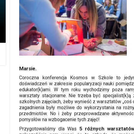
Marsie.
Coroczna konferencja Kosmos w Szkole to jed
doświadczeń w zakresie popularyzacji nauki pomięd
edukator(k)ami. W tym roku wychodzimy poza ramy
warsztaty stacjonarne. Nie trzeba być specjalist(k
szkolnych zajęciach, żeby wynieść z warsztatów „coś d
zagadnienia były możliwe do wykorzystania na rożnyc
przedmiotów. No i żeby przeprowadzane aktywności
pomysłów na wzbogacenie tych zajęć!
5 różnych warsztató
Przygotowaliśmy dla Was