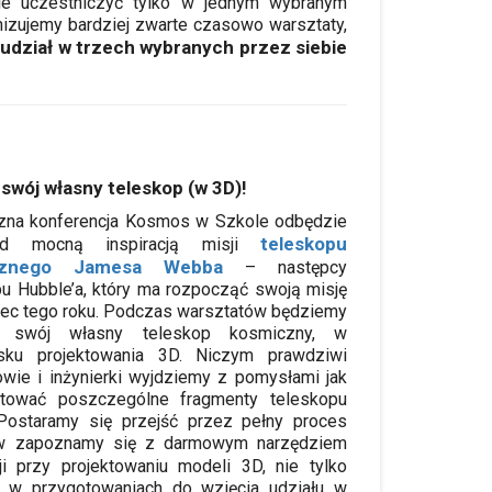
ie uczestniczyć tylko w jednym wybranym
nizujemy bardziej zwarte czasowo warsztaty,
udział w trzech wybranych przez siebie
swój własny teleskop (w 3D)!
zna konferencja Kosmos w Szkole odbędzie
teleskopu
d mocną inspiracją misji
cznego Jamesa Webba
– następcy
pu Hubble’a, który ma rozpocząć swoją misję
iec tego roku. Podczas warsztatów będziemy
ć swój własny teleskop kosmiczny, w
sku projektowania 3D. Niczym prawdziwi
owie i inżynierki wyjdziemy z pomysłami jak
ktować poszczególne fragmenty teleskopu
ostaramy się przejść przez pełny proces
tów zapoznamy się z darmowym narzędziem
 przy projektowaniu modeli 3D, nie tylko
 w przygotowaniach do wzięcia udziału w