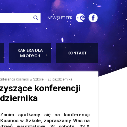
NEWSLETTER
ie
Szukaj
KARIERA DLA
KONTAKT
MŁODYCH
ferencji Kosmos w Szkole – 23 października
zyszące konferencji
dziernika
Zanim spotkamy się na konferencji
Kosmos w Szkole, zapraszamy Was na
dzień warsztatowy. W sobotę, 23.X