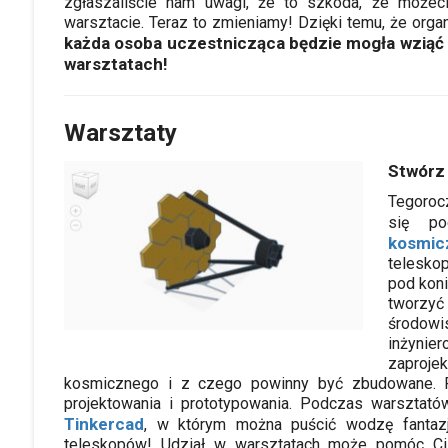
zgłaszaliście nam uwagi, że to szkoda, że możec
warsztacie. Teraz to zmieniamy! Dzięki temu, że orga
każda osoba uczestnicząca będzie mogła wziąć 
warsztatach!
Warsztaty
Stwórz 
Tegoroc
się po
kosmi
telesko
pod kon
tworzy
środowi
inżynier
zaproje
kosmicznego i z czego powinny być zbudowane. P
projektowania i prototypowania. Podczas warszta
Tinkercad
, w którym można puścić wodzę fantazji
teleskopów! Udział w warsztatach może pomóc Ci