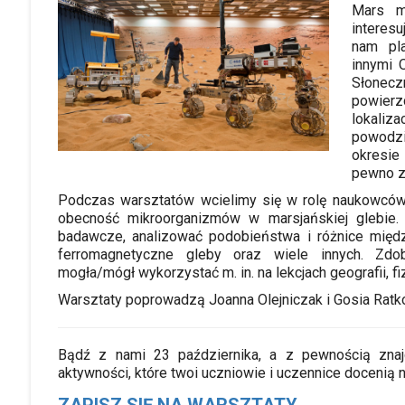
Mars m
interes
nam pla
innymi 
Słonec
powier
lokaliz
powodzi
okresie
pewno z
Podczas warsztatów wcielimy się w rolę naukowcó
obecność mikroorganizmów w marsjańskiej glebie.
badawcze, analizować podobieństwa i różnice międ
ferromagnetyczne gleby oraz wiele innych. Zdo
mogła/mógł wykorzystać m. in. na lekcjach geografii, fiz
Warsztaty poprowadzą Joanna Olejniczak i Gosia Ratk
Bądź z nami 23 października, a z pewnością znajd
aktywności, które twoi uczniowie i uczennice docenią n
ZAPISZ SIĘ NA WARSZTATY