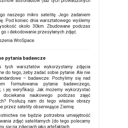
rozmów astronautów (lub tych prowadzonych
ego naszego mikro satelitę. Jego zadaniem
ię. Pod koniec dnia warsztatowego wyślemy
wysokość około 30km. Zbudowane podczas
 go i dekodowanie przesyłanych zdjęć.
szenia WroSpace.
ne pytania badawcze
s tych warsztatów wykorzystamy zdjęcia
rne do tego, żeby zadać sobie pytanie. Ale nie
tandardowe – badawcze. Pochylimy się nad
em formułowania pytania badawczego,
, i jej weryfikacji. Jak możemy wykorzystać
 dociekania naukowego podczas zajęć
ych? Posłużą nam do tego właśnie obrazy
e przez satelity obserwujące Ziemię.
stnictwa nie będzie potrzebna umiejętność
wania zdjęć satelitarnych (do tego polecamy
my się na zdjęciach jako artefaktach.