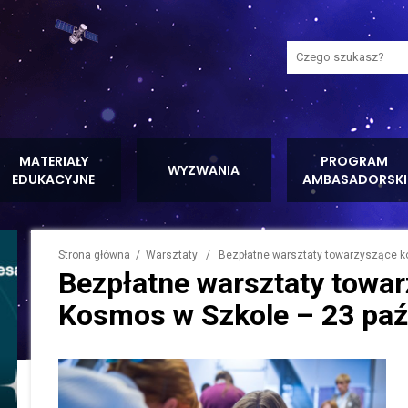
Wyszukaj na stron
MATERIAŁY
PROGRAM
WYZWANIA
EDUKACYJNE
AMBASADORSKI
Strona główna
/
Warsztaty
/ Bezpłatne warsztaty towarzyszące kon
Bezpłatne warsztaty towar
Kosmos w Szkole – 23 paź