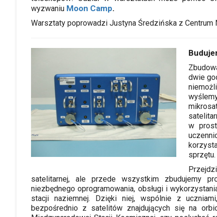
Moon Camp
.
wyzwaniu
Warsztaty poprowadzi Justyna Średzińska z Centrum N
Budujem
Zbudowa
dwie god
niemożl
wyślem
mikrosa
satelita
w prost
uczenn
korzyst
sprzętu.
Przej
satelitarnej, ale przede wszystkim zbudujemy pr
niezbędnego oprogramowania, obsługi i wykorzystan
stacji naziemnej. Dzięki niej, wspólnie z ucznia
bezpośrednio z satelitów znajdujących się na orbi