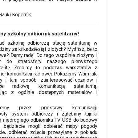
auki Kopernik.
y szkolny odbiornik satelitarny!
ć szkolną odbiorczą stację satelitarną w
ziny za kilkadziesiąt złotych? Myślisz, że to
iwe? Damy radę! Do tego wspólnie złożymy i
y do stratosfery naszego pierwszego
telitę. Zrobimy to podczas warsztatów z
rnej komunikacji radiowej. Pokażemy Wam jak,
y i tani sposób, zainteresować uczniów i
ice radiową komunikacją satelitarną,
ając z ogólnie dostępnych materiałów i
dziemy przez podstawy komunikacji
osty system odbiorczy i zgłębimy tajniki
ia niedrogiego odbiornika TV-USB do budowy
mi, będziecie mogli odbierać mapy pogody
cie, odbierać zdjęcia przesyłane z pokładu