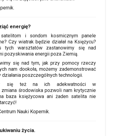
pernik.
iąć energię?
satelitom i sondom kosmicznym panele
ne? Czy wiatrak będzie działał na Księżycu?
s tych warsztatów zastanowimy się nad
i pozyskiwania energii poza Ziemią.
wimy się nad tym, jak przy pomocy rzeczy
ych nam dookoła, możemy zademonstrować
 działania poszczególnych technologii.
my się też na ich adekwatności w
a zmiana środowiska pozwoli nam krytycznie
a baza księżycowa ani żaden satelita nie
tarczyć!
entrum Nauki Kopernik.
kiwaniu życia.