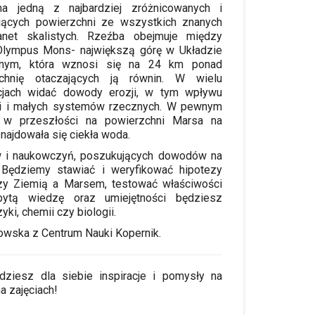
a jedną z najbardziej zróżnicowanych i
ujących powierzchni ze wszystkich znanych
net skalistych. Rzeźba obejmuje między
Olympus Mons- największą górę w Układzie
znym, która wznosi się na 24 km ponad
zchnię otaczających ją równin. W wielu
acjach widać dowody erozji, w tym wpływu
 i małych systemów rzecznych. W pewnym
 w przeszłości na powierzchni Marsa na
najdowała się ciekła woda.
w i naukowczyń, poszukujących dowodów na
 Będziemy stawiać i weryfikować hipotezy
zy Ziemią a Marsem, testować właściwości
bytą wiedzę oraz umiejętności będziesz
yki, chemii czy biologii.
owska z Centrum Nauki Kopernik.
ziesz dla siebie inspiracje i pomysły na
a zajęciach!