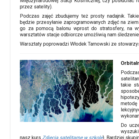
Międzynarodowej Stacji Kosmicznej, czy posłuchać 
przez satelity).
Podczas zajęć zbudujemy też prosty nadajnik. Taki
będzie przesyłanie zaprogramowanych zdjęć na ziem
go za pomocą balonu wprost do stratosfery, na 
warsztatów stacje odbiorcze umożliwią nam śledzenie
Warsztaty poprowadzi Włodek Tarnowski ze stowarzy
Orbital
Podcza
satelita
takie s
sposob
hipotezy
metodę
lekcyjn
wykonan
Do ucze
wyszuki
nasz kurs
Zdjęcia satelitarne w szkole
). Bardziej skupi