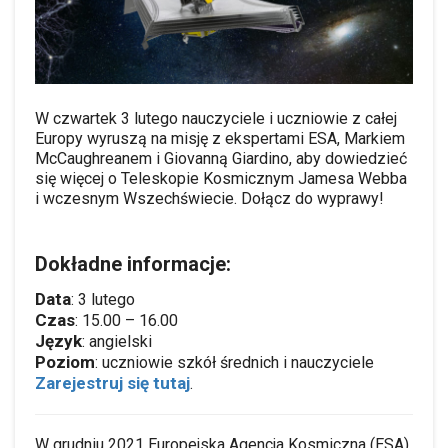
W czwartek 3 lutego nauczyciele i uczniowie z całej
Europy wyruszą na misję z ekspertami ESA, Markiem
McCaughreanem i Giovanną Giardino, aby dowiedzieć
się więcej o Teleskopie Kosmicznym Jamesa Webba
i wczesnym Wszechświecie.
Dołącz do wyprawy!
Dokładne informacje:
Data
: 3 lutego
Czas
: 15.00 – 16.00
Język
: angielski
Poziom
: uczniowie szkół średnich i nauczyciele
Zarejestruj się tutaj
.
W grudniu 2021 Europejska Agencja Kosmiczna (ESA)