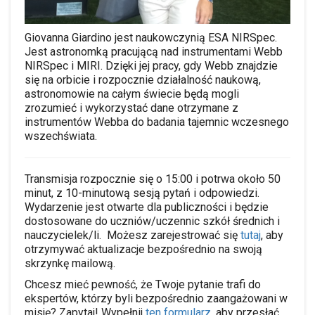
Giovanna Giardino jest naukowczynią ESA NIRSpec.
Jest astronomką pracującą nad instrumentami Webb
NIRSpec i MIRI.
Dzięki jej pracy, gdy Webb znajdzie
się na orbicie i rozpocznie działalność naukową,
astronomowie na całym świecie będą mogli
zrozumieć i wykorzystać dane otrzymane z
instrumentów Webba do badania tajemnic wczesnego
wszechświata.
Transmisja rozpocznie się o 15:00 i potrwa około 50
minut, z 10-minutową sesją pytań i odpowiedzi.
Wydarzenie jest otwarte dla publiczności i będzie
dostosowane do uczniów/uczennic szkół średnich i
nauczycielek/li. Możesz zarejestrować się
tutaj
, aby
otrzymywać aktualizacje bezpośrednio na swoją
skrzynkę mailową.
Chcesz mieć pewność, że Twoje pytanie trafi do
ekspertów, którzy byli bezpośrednio zaangażowani w
misję? Zapytaj! Wypełnij
ten formularz
, aby przesłać