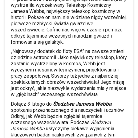
wystrzeliła wyczekiwany Teleskop Kosmiczny
Jamesa Webba, największy teleskop kosmiczny w
historii. Pokaże on nam, nie widziane nigdy wcześniej,
pierwsze rozbłyski światła gwiazd we
wszechświecie. Cofnie nas więc w czasie i pomoże
odkryć tajemnice wczesnych narodzin gwiazd i
formowania się galaktyk.
„Najnowszy dodatek do floty ESA” na zawsze zmieni
dziedzinę astronomii. Jako największy teleskop, który
zostanie wystrzelony w kosmos, Webb jest
wyczynem niesamowitej inżynierii, projektowania i
pracy zespołowej. Stworzy też jedne z najbardziej
spektakularnych obrazów wszechświata! Jego misją
jest odkryć, jakie niezwykłe wydarzenia miały miejsce
w „głębinach” wczesnego wszechświata.
Śledztwa Jamesa Webba
Dołącz 3 lutego do
,
spotkania przeznaczonego dla nauczycieli i uczniów.
Odkryj, jak Webb będzie zgłębiał tajemnice
wczesnego wszechświata. Podczas
Śledztwa
Jamesa Webba
usłyszymy ciekawe wyjaśnienia
kluczowych badań naukowych związanych z tym