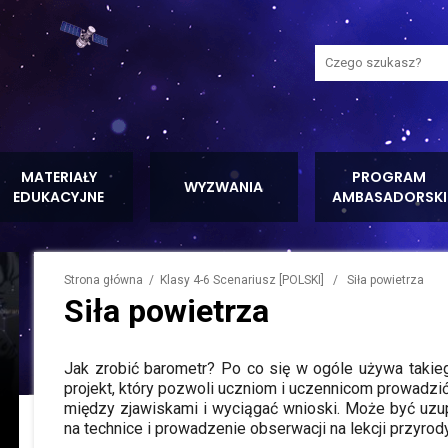
Wyszukaj na stron
MATERIAŁY
PROGRAM
WYZWANIA
EDUKACYJNE
AMBASADORSKI
Strona główna
/ Klasy 4-6 Scenariusz [POLSKI] / Siła powietrza
Siła powietrza
Jak zrobić barometr? Po co się w ogóle używa takieg
projekt, który pozwoli uczniom i uczennicom prowadz
między zjawiskami i wyciągać wnioski. Może być uzup
na technice i prowadzenie obserwacji na lekcji przyrody