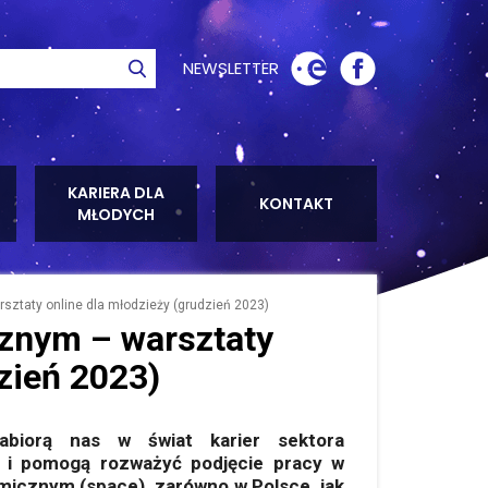
NEWSLETTER
ie
Szukaj
KARIERA DLA
KONTAKT
MŁODYCH
ztaty online dla młodzieży (grudzień 2023)
cznym – warsztaty
zień 2023)
abiorą nas w świat karier sektora
 i pomogą rozważyć podjęcie pracy w
micznym (space), zarówno w Polsce, jak