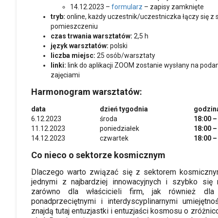
14.12.2023 –
formularz
– zapisy zamknięte
tryb:
online, każdy uczestnik/uczestniczka łączy się 
pomieszczeniu
czas trwania warsztatów:
2,5 h
język warsztatów:
polski
liczba miejsc:
25 osób/warsztaty
linki:
link do aplikacji ZOOM zostanie wysłany na poda
zajęciami
Harmonogram warsztatów:
data
dzień tygodnia
godzin
6.12.2023
środa
18:00 –
11.12.2023
poniedziałek
18:00 –
14.12.2023
czwartek
18:00 –
Co nieco o sektorze kosmicznym
Dlaczego warto związać się z sektorem kosmiczny
jednymi z najbardziej innowacyjnych i szybko się 
zarówno dla właścicieli firm, jak również dl
ponadprzeciętnymi i interdyscyplinarnymi umiejętn
znajdą tutaj entuzjastki i entuzjaści kosmosu o zróżn