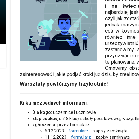
i na świeci
najbardziej ja
czyli jak zost
jednak marzym
coś w kosmosi
również inne
urzeczywistni
zastanowimy 
przyszłości ro
te planowane, 
Omówimy obsza
zainteresować i jakie podjąć kroki już dziś, by zrealiz
Warsztaty powtórzymy trzykrotnie!
Kilka niezbędnych informacji:
Dla kogo:
uczennice i uczniowie
Etap edukacji:
7-8 klasy szkoły podstawowej, wszyst
zgłoszenia:
przez formularz
6.12.2023 –
formularz
– zapisy zamknięte
11.12.2023 –
formularz
– zapisy zamknięte