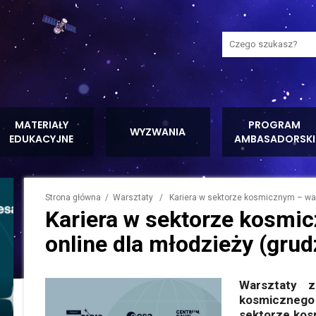
Wyszukaj na stron
MATERIAŁY
PROGRAM
WYZWANIA
EDUKACYJNE
AMBASADORSKI
Strona główna
/
Warsztaty
/ Kariera w sektorze kosmicznym – wars
Kariera w sektorze kosmi
online dla młodzieży (grud
Warsztaty z
kosmicznego
sektorze kos