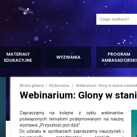
Wyszukaj na stron
MATERIAŁY
PROGRAM
WYZWANIA
EDUKACYJNE
AMBASADORSKI
Strona główna
/
Wydarzenia
/ Webinarium: Glony w stanie nieważk
Webinarium: Glony w stani
Zapraszamy na kolejne z cyklu webinariów
poświęconych tematom podejmowanym na naszej
wystawie „Przyszłość jest dziś”.
Do udziału w spotkaniach zapraszamy nauczycieli i