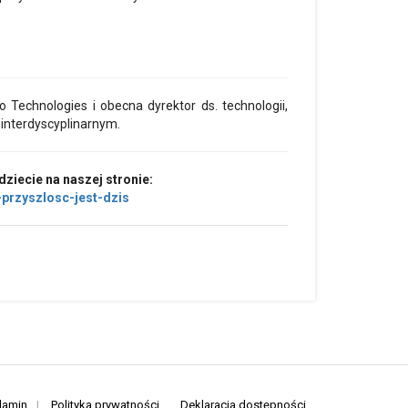
Technologies i obecna dyrektor ds. technologii,
 interdyscyplinarnym.
ziecie na naszej stronie:
-przyszlosc-jest-dzis
lamin
|
Polityka prywatności
Deklaracja dostępności