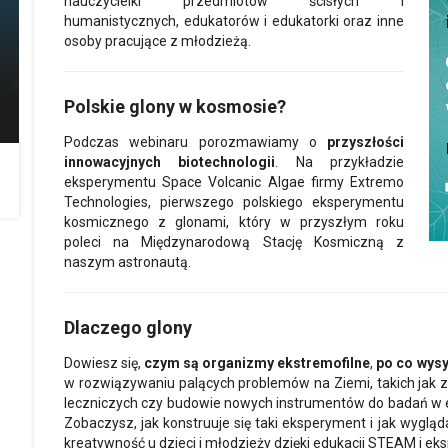
nauczycielki przedmiotów ścisłych i
humanistycznych, edukatorów i edukatorki oraz inne
osoby pracujące z młodzieżą.
Polskie glony w kosmosie?
Podczas webinaru porozmawiamy o
przyszłości
innowacyjnych biotechnologii
. Na przykładzie
eksperymentu Space Volcanic Algae firmy Extremo
Technologies, pierwszego polskiego eksperymentu
kosmicznego z glonami, który w przyszłym roku
poleci na Międzynarodową Stację Kosmiczną z
naszym astronautą.
Dlaczego glony
Dowiesz się,
czym są organizmy ekstremofilne
,
po co wys
w rozwiązywaniu palących problemów na Ziemi, takich jak z
leczniczych czy budowie nowych instrumentów do badań w e
Zobaczysz, jak konstruuje się taki eksperyment i jak wyglą
kreatywność u dzieci i młodzieży dzięki edukacji STEAM i