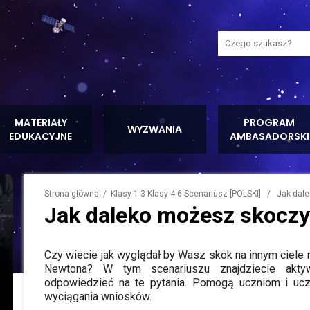
Wyszukaj na stron
MATERIAŁY
PROGRAM
WYZWANIA
EDUKACYJNE
AMBASADORSKI
Strona główna
/ Klasy 1-3 Klasy 4-6 Scenariusz [POLSKI] / Jak da
Jak daleko możesz skocz
Czy wiecie jak wyglądał by Wasz skok na innym ciele 
Newtona? W tym scenariuszu znajdziecie akty
odpowiedzieć na te pytania. Pomogą uczniom i ucze
wyciągania wniosków.