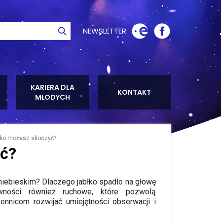
NEWSLETTER
ie
Szukaj
KARIERA DLA
KONTAKT
MŁODYCH
leko możesz skoczyć?
yć?
niebieskim? Dlaczego jabłko spadło na głowę
wności również ruchowe, które pozwolą
nnicom rozwijać umiejętności obserwacji i