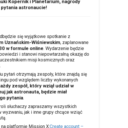
ki Kopernik i Planetarium, nagrody
 pytania astronaucie!
dbędzie się wyjątkowe spotkanie z
em Uznańskim-Wiśniewskim
, zaplanowane
30 w formule online
. Wydarzenie będzie
dpowiedzi i stanowi niepowtarzalną okazję do
uczestnikiem misji kosmicznych oraz
.
pytań otrzymają zespoły, które znajdą się
nkingu pod względem liczby wykonanych
ażdy zespół, który wziął udział w
uj jak astronauta, będzie miał
go pytania
.
roli słuchaczy zapraszamy wszystkich
wyzwaniu, jak i inne grupy chcące wziąć
utą.
 na platformie Mission X:
Create account –