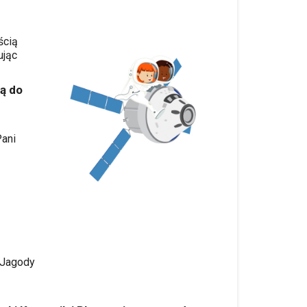
ścią
ując
ą do
ani
-Jagody