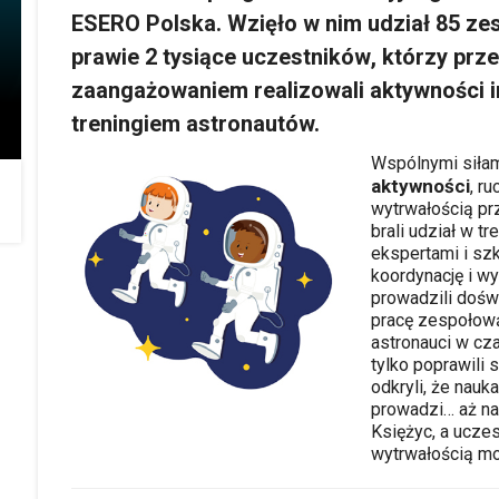
ESERO Polska
. Wzięło w nim udział 85
zes
prawie 2 tysiące
uczestników
, którzy prz
zaangażowaniem realizowali aktywności 
treningiem astronautów.
Wspólnymi siłam
aktywności
, r
wytrwałością pr
brali udział w tr
ekspertami i sz
koordynację i wy
prowadzili dośw
pracę zespołową
astronauci w cza
tylko poprawili 
odkryli, że nau
prowadzi… aż na 
Księżyc, a ucze
wytrwałością mo