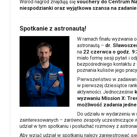
vouchery do Centrum Nau
Wśród nagród znajdują się
niespodzianki oraz wyjątkowa szansa na zadanie
Spotkanie z astronautą!
W ramach finału wyzwania o
dr. Sławosz
astronautą –
22 czerwca o godz. 9:
na
miało formę sesji pytań i o
bezpośredniego kontaktu z 
poznania kulisów jego pracy
Pierwszeństwo w zadawaniu 
w pierwszej dziesiątce ra
k
aktywności. Jednocześnie
wyzwaniu Mission X: Tren
możliwość zadania jedne
Do udziału w wydarzeniu w 
zainteresowanych – zarówno zespoły uczestniczące w 
udział w tym spotkaniu i posłuchać rozmowy z astrona
Aby wziąć udział w spotkaniu należy zarejestrować się