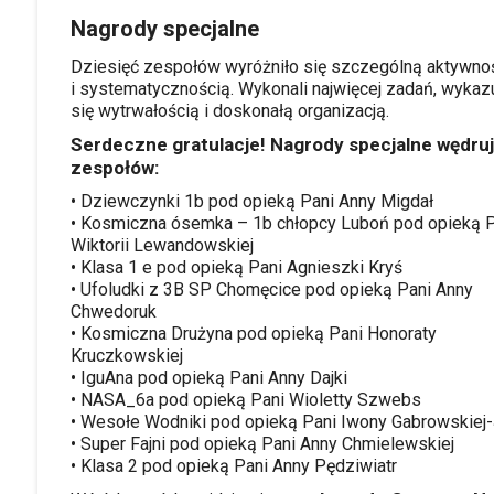
Nagrody specjalne
Dziesięć zespołów wyróżniło się szczególną aktywno
i systematycznością. Wykonali najwięcej zadań, wykaz
się wytrwałością i doskonałą organizacją.
Serdeczne gratulacje! Nagrody specjalne wędruj
zespołów:
• Dziewczynki 1b pod opieką Pani Anny Migdał
• Kosmiczna ósemka – 1b chłopcy Luboń pod opieką P
Wiktorii Lewandowskiej
• Klasa 1 e pod opieką Pani Agnieszki Kryś
• Ufoludki z 3B SP Chomęcice pod opieką Pani Anny
Chwedoruk
• Kosmiczna Drużyna pod opieką Pani Honoraty
Kruczkowskiej
• IguAna pod opieką Pani Anny Dajki
• NASA_6a pod opieką Pani Wioletty Szwebs
• Wesołe Wodniki pod opieką Pani Iwony Gabrowskiej
• Super Fajni pod opieką Pani Anny Chmielewskiej
• Klasa 2 pod opieką Pani Anny Pędziwiatr