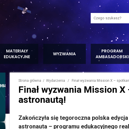
Wyszukaj na stron
MATERIAŁY
PROGRAM
WYZWANIA
EDUKACYJNE
AMBASADORSKI
Strona główna
/
Wydarzenia
/ Finał wyzwania Mission X – spotkani
Finał wyzwania Mission X 
astronautą!
Zakończyła się tegoroczna polska edycj
astronauta
– programu edukacyjnego rea