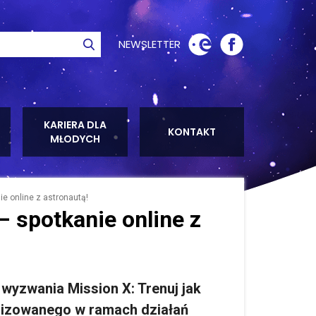
NEWSLETTER
ie
Szukaj
KARIERA DLA
KONTAKT
MŁODYCH
e online z astronautą!
– spotkanie online z
a wyzwania
Mission X: Trenuj jak
lizowanego w ramach działań