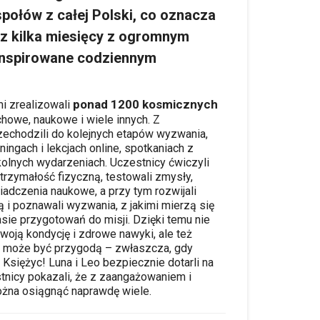
połów z całej Polski
, co oznacza
ez kilka miesięcy z ogromnym
inspirowane codziennym
ponad 1200 kosmicznych
i zrealizowali
uchowe, naukowe i wiele innych. Z
zechodzili do kolejnych etapów wyzwania,
eningach i lekcjach online, spotkaniach z
kolnych wydarzeniach. Uczestnicy ćwiczyli
trzymałość fizyczną, testowali zmysły,
iadczenia naukowe, a przy tym rozwijali
 i poznawali wyzwania, z jakimi mierzą się
sie przygotowań do misji. Dzięki temu nie
swoją kondycję i zdrowe nawyki, ale też
ka może być przygodą – zwłaszcza, gdy
Księżyc! Luna i Leo bezpiecznie dotarli na
stnicy pokazali, że z zaangażowaniem i
żna osiągnąć naprawdę wiele.