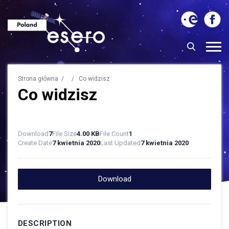
Strona główna
/ / Co widzisz
Co widzisz
Download
7
File Size
4.00 KB
File Count
1
Create Date
7 kwietnia 2020
Last Updated
7 kwietnia 2020
Download
DESCRIPTION