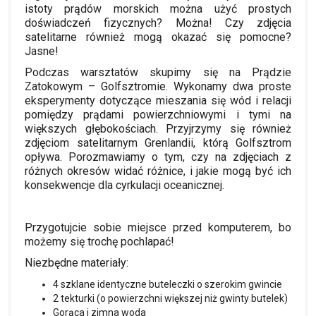
istoty prądów morskich można użyć prostych
doświadczeń fizycznych? Można! Czy zdjęcia
satelitarne również mogą okazać się pomocne?
Jasne!
Podczas warsztatów skupimy się na Prądzie
Zatokowym – Golfsztromie. Wykonamy dwa proste
eksperymenty dotyczące mieszania się wód i relacji
pomiędzy prądami powierzchniowymi i tymi na
większych głębokościach. Przyjrzymy się również
zdjęciom satelitarnym Grenlandii, którą Golfsztrom
opływa. Porozmawiamy o tym, czy na zdjęciach z
różnych okresów widać różnice, i jakie mogą być ich
konsekwencje dla cyrkulacji oceanicznej.
Przygotujcie sobie miejsce przed komputerem, bo
możemy się trochę pochlapać!
Niezbędne materiały:
4 szklane identyczne buteleczki o szerokim gwincie
2 tekturki (o powierzchni większej niż gwinty butelek)
Gorąca i zimna woda