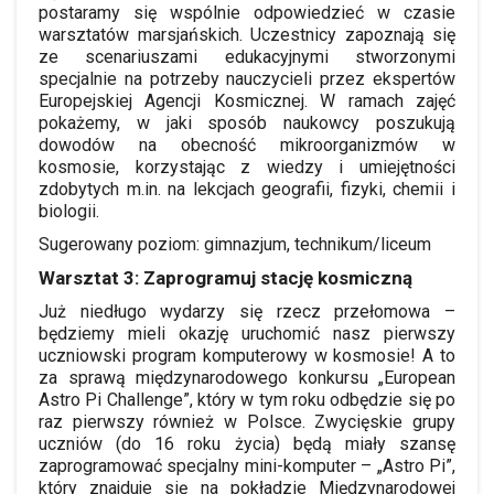
postaramy się wspólnie odpowiedzieć w czasie
warsztatów marsjańskich. Uczestnicy zapoznają się
ze scenariuszami edukacyjnymi stworzonymi
specjalnie na potrzeby nauczycieli przez ekspertów
Europejskiej Agencji Kosmicznej. W ramach zajęć
pokażemy, w jaki sposób naukowcy poszukują
dowodów na obecność mikroorganizmów w
kosmosie, korzystając z wiedzy i umiejętności
zdobytych m.in. na lekcjach geografii, fizyki, chemii i
biologii.
Sugerowany poziom: gimnazjum, technikum/liceum
Warsztat 3: Zaprogramuj stację kosmiczną
Już niedługo wydarzy się rzecz przełomowa –
będziemy mieli okazję uruchomić nasz pierwszy
uczniowski program komputerowy w kosmosie! A to
za sprawą międzynarodowego konkursu „European
Astro Pi Challenge”, który w tym roku odbędzie się po
raz pierwszy również w Polsce. Zwycięskie grupy
uczniów (do 16 roku życia) będą miały szansę
zaprogramować specjalny mini-komputer – „Astro Pi”,
który znajduje się na pokładzie Międzynarodowej