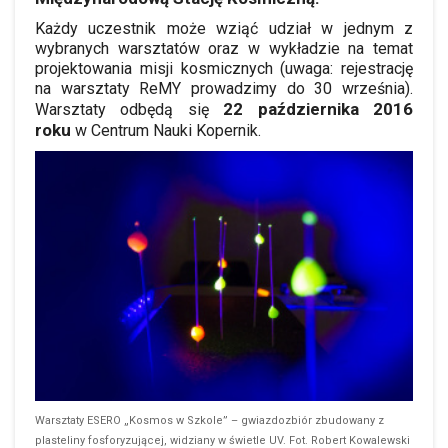
Każdy uczestnik może wziąć udział w jednym z
wybranych warsztatów oraz w wykładzie na temat
projektowania misji kosmicznych (uwaga: rejestrację
na warsztaty ReMY prowadzimy do 30 września).
22 października 2016
Warsztaty odbędą się
roku
w Centrum Nauki Kopernik.
Warsztaty ESERO „Kosmos w Szkole” – gwiazdozbiór zbudowany z
plasteliny fosforyzującej, widziany w świetle UV. Fot. Robert Kowalewski