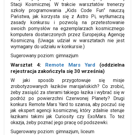
Stacji Kosmicznej. W trakcie warsztatów trenerzy
szkoły programowania „Kids Code Fun” nauczą
Państwa, jak korzysta się z Astro Pi, wytłumaczą
zasady konkursu i pozwolą na przetestowanie
swoich pomysłów na egzemplarzach kosmicznego
komputera dostarczonych przez Europejską Agencję
Kosmiczną. (Uwaga: udział w warsztatach nie jest
wymagany do udziału w konkursie.)
Sugerowany poziom: gimnazjum
Warsztat 4:
Remote Mars Yard
(oddzielna
rejestracja zakończyła się 30 września)
W jaki sposób przygotowuje się misje
zrobotyzowanych łazików marsjańskich? Co zrobić,
żeby zasiąść za sterami takiego łazika i wybrać się w
podróż po powierzchni Czerwonej Planety? Drugi
konkurs Remote Mars Yard to szansa, aby poczuć się
jak ekspert agencji kosmicznej, który zdalnie steruje
łazikami takimi jak Curiosity czy ExoMars. To też
okazja, żeby poznać jego pracę od podszewki.
Sugerowany poziom: gimnazjum, liceum