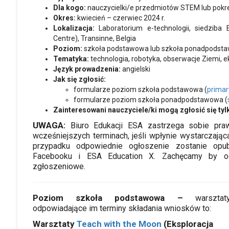
Dla kogo:
nauczycielki/e przedmiotów STEM lub pok
Okres:
kwiecień – czerwiec 2024 r.
Lokalizacja:
Laboratorium e-technologii, siedziba
Centre), Transinne, Belgia
Poziom:
szkoła podstawowa lub szkoła ponadpodst
Tematyka:
technologia, robotyka, obserwacje Ziemi, 
Język prowadzenia:
angielski
Jak się zgłosić:
formularze poziom szkoła podstawowa (
primar
formularze poziom szkoła ponadpodstawowa (
Zainteresowani nauczyciele/ki mogą zgłosić się tyl
UWAGA:
Biuro Edukacji ESA zastrzega sobie pra
wcześniejszych terminach, jeśli wpłynie wystarczając
przypadku odpowiednie ogłoszenie zostanie opu
Facebooku i ESA Education X. Zachęcamy by od
zgłoszeniowe.
Poziom szkoła podstawowa –
warszta
odpowiadające im terminy składania wniosków to:
Warsztaty
Teach with the Moon
(Eksploracja