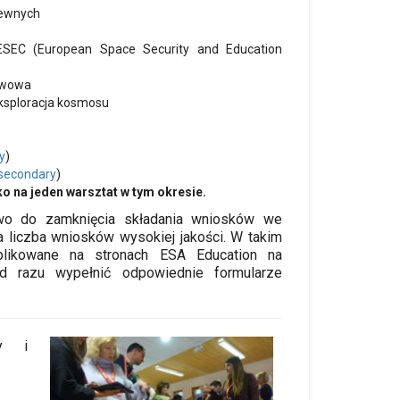
rewnych
 ESEC (European Space Security and Education
awowa
eksploracja kosmosu
y
)
secondary
)
ko na jeden warsztat w tym okresie.
wo do zamknięcia składania wniosków we
a liczba wniosków wysokiej jakości. W takim
blikowane na stronach ESA Education na
 razu wypełnić odpowiednie formularze
ty i