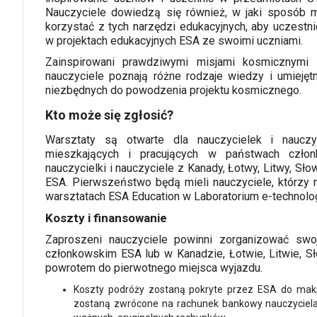
Nauczyciele dowiedzą się również, w jaki sposób 
korzystać z tych narzędzi edukacyjnych, aby uczestn
w projektach edukacyjnych ESA ze swoimi uczniami.
Zainspirowani prawdziwymi misjami kosmicznymi 
nauczyciele poznają różne rodzaje wiedzy i umiejęt
niezbędnych do powodzenia projektu kosmicznego.
Kto może się zgłosić?
Warsztaty są otwarte dla nauczycielek i nauczy
mieszkających i pracujących w państwach czło
nauczycielki i nauczyciele z Kanady, Łotwy, Litwy, Sł
ESA. Pierwszeństwo będą mieli nauczyciele, którzy n
warsztatach ESA Education w Laboratorium e-technolog
Koszty i finansowanie
Zaproszeni nauczyciele powinni zorganizować sw
członkowskim ESA lub w Kanadzie, Łotwie, Litwie, Sło
powrotem do pierwotnego miejsca wyjazdu.
Koszty podróży zostaną pokryte przez ESA do maks
zostaną zwrócone na rachunek bankowy nauczyciela