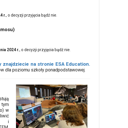
4 r.
, o decyzji przyjęcia bądź nie.
smosu)
nia 2024 r.
, o decyzji przyjęcia bądź nie.
 znajdziecie na stronie ESA Education.
tów dla poziomu szkoły ponadpodstawowej.
tują
 tym
no) w
iwić
ie i
TEM.