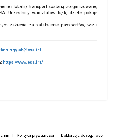
nie i lokalny transport zostaną zorganizowane,
SA. Uczestnicy warsztatów będą dzielić pokoje
nym zakresie za załatwienie paszportów, wiz i
chnologylab@esa.int
A:
https://www.esa.int/
lamin
|
Polityka prywatności
Deklaracja dostępności