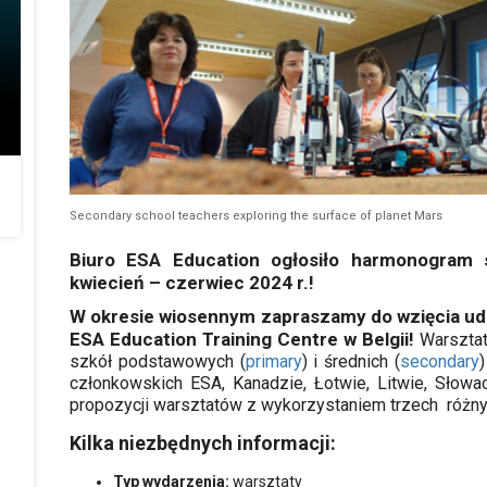
Secondary school teachers exploring the surface of planet Mars
Biuro ESA Education ogłosiło harmonogram s
kwiecień – czerwiec 2024 r.!
W okresie wiosennym zapraszamy do wzięcia ud
ESA Education Training Centre w Belgii!
Warsztat
szkół podstawowych (
primary
) i średnich (
secondary
członkowskich ESA, Kanadzie, Łotwie, Litwie, Słowac
propozycji warsztatów z wykorzystaniem trzech róż
Kilka niezbędnych informacji:
Typ wydarzenia:
warsztaty