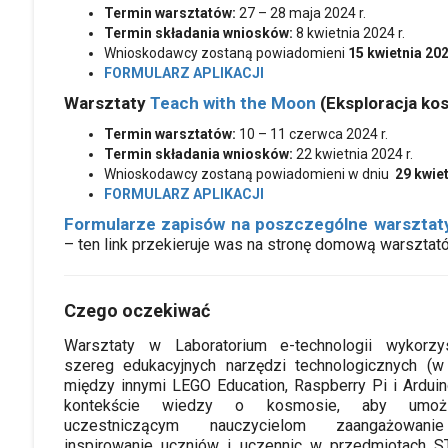
Termin warsztatów:
27 – 28 maja 2024 r.
Termin składania wniosków:
8 kwietnia 2024 r.
Wnioskodawcy zostaną powiadomieni
15 kwietnia 202
FORMULARZ APLIKACJI
Warsztaty
Teach with the Moon
(Eksploracja ko
Termin warsztatów:
10 – 11 czerwca 2024 r.
Termin składania wniosków:
22 kwietnia 2024 r.
Wnioskodawcy zostaną powiadomieni w dniu
29 kwiet
FORMULARZ APLIKACJI
Formularze zapisów na poszczególne warsztaty
– ten link przekieruje was na stronę domową warszta
Czego oczekiwać
Warsztaty w Laboratorium e-technologii wykorzys
szereg edukacyjnych narzędzi technologicznych (w
między innymi LEGO Education, Raspberry Pi i Ardui
kontekście wiedzy o kosmosie, aby umożl
uczestniczącym nauczycielom zaangażowan
inspirowanie uczniów i uczennic w przedmiotach S