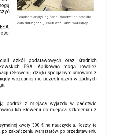
mogą
iczyć
Teachers analyzing Earth Observation satellite
data during the „Teach with Earth” workshop
ESA,
ności
cieli szkół podstawowych oraz średnich
nkowskich ESA. Aplikować mogą również
owacji i Słowenii, dzięki specjalnym umowom z
igdy wcześniej nie uczestniczyli w żadnych
ii.
oją podróż z miejsca wyjazdu w państwie
wacji lub Słowenii do miejsca szkolenia i z
ymalnej kwoty 300 € na nauczyciela. Koszty te
 po zakończeniu warsztatów, po przedstawieniu