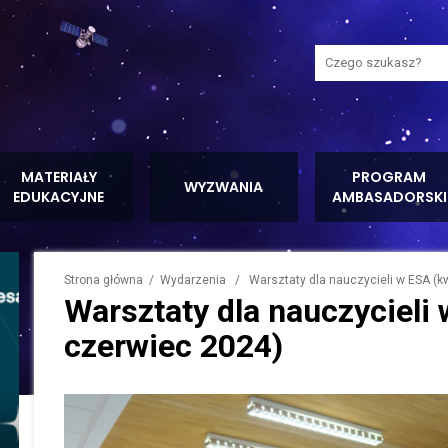
Wyszukaj na stron
MATERIAŁY
PROGRAM
WYZWANIA
EDUKACYJNE
AMBASADORSKI
Strona główna
/
Wydarzenia
/ Warsztaty dla nauczycieli w ESA (kw
Warsztaty dla nauczycieli
czerwiec 2024)