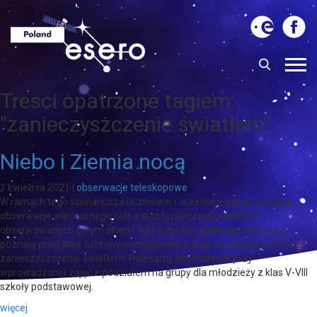
Tresci opatrzone tagiem:
"zanieczyszczenie światłem"
Niebo i Ziemia nocą
1 kwietnia 2021
|
obserwacje teleskopowe
W ramach tego scenariusza uczniowie i uczennice przeprowadzą
obserwacje wieczornego nieba w celu policzenia obiektów
obserwowanych gołym okiem. Wykorzystają aplikację stellarium,
poznają programy ochrony nocnego nieba oraz co oznacza termin –
zanieczyszczenie światłem. Polecamy ten materiał przy
wprowadzaniu zajęć z podziałem na grupy dla młodzieży z klas V-VIII
szkoły podstawowej.
więcej