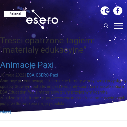
Tresci opatrzone tagiem:
"materiały edukacyjne"
Animacje Paxi
10 maja 2022
|
ESA
,
ESERO
,
Paxi
Animacje przedstawiające kosmiczne tematy w przyjazny i przystępny
sposób. Głównym bohaterem jest Paxi, miły kosmita i maskotka Biura
ESA Education. Wiele materiałów z tym przyjaznym kosmitą
znajdziecie na stronie: https://www.esa.int/kids/en/home część z nich
jest przetłumaczona na język polski.
więcej