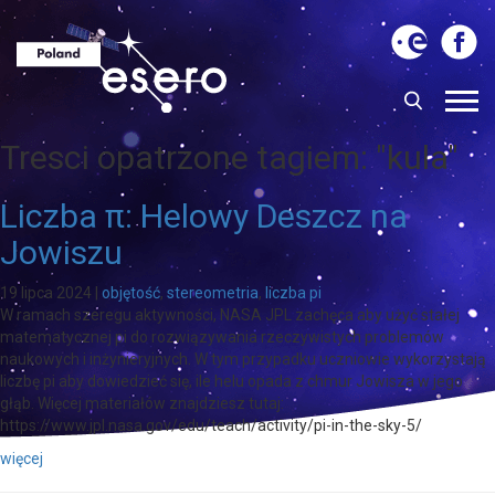
Tresci opatrzone tagiem:
"kula"
Liczba π: Helowy Deszcz na
Jowiszu
19 lipca 2024
|
objętość
,
stereometria
,
liczba pi
W ramach szeregu aktywności, NASA JPL zachęca aby użyć stałej
matematycznej pi do rozwiązywania rzeczywistych problemów
naukowych i inżynieryjnych. W tym przypadku uczniowie wykorzystają
liczbę pi aby dowiedzieć się, ile helu opada z chmur Jowisza w jego
głąb. Więcej materiałów znajdziesz tutaj:
https://www.jpl.nasa.gov/edu/teach/activity/pi-in-the-sky-5/
więcej