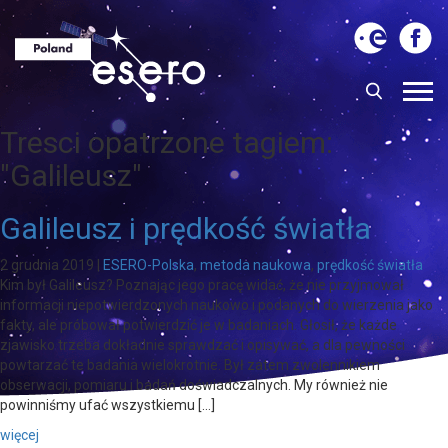
Tresci opatrzone tagiem:
"Galileusz"
Galileusz i prędkość światła
2 grudnia 2019
|
ESERO-Polska
,
metoda naukowa
,
prędkość światła
Kim był Galileusz? Poznając jego pracę widać, że nie przyjmował
informacji niepotwierdzonych naukowo i podanych do wierzenia jako
fakty, ale próbował potwierdzić je w badaniach. Głosił, że każde
zjawisko trzeba dokładnie sprawdzać i opisywać, a dla pewności
powtarzać te badania wielokrotnie. Był zatem zwolennikiem
obserwacji, pomiaru i badań doświadczalnych. My również nie
powinniśmy ufać wszystkiemu […]
więcej