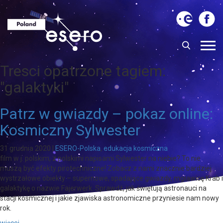
Tresci opatrzone tagiem:
"galaktyki"
Patrz w gwiazdy – pokaz online:
Kosmiczny Sylwester
31 grudnia 2020
|
ESERO-Polska
,
edukacja kosmiczna
film w j. polskim, z polskimi napisami Sylwester na niebie? To nie
muszą być efekty pirotechniczne! Zobacz z nami znacznie bardziej
wystrzałowe obiekty – supernowe, spadające gwiazdy, mgławicę Krab i
galaktykę o nazwie Fajerwerk. Sprawdź, jak świętują astronauci na
stacji kosmicznej i jakie zjawiska astronomiczne przyniesie nam nowy
rok.
więcej