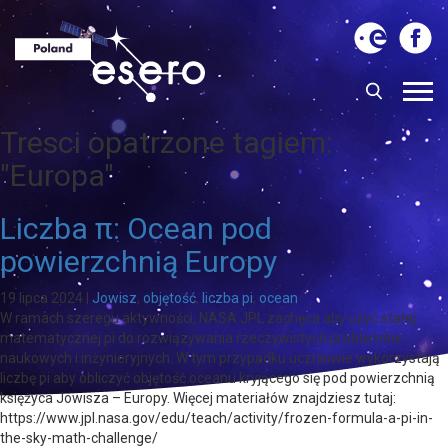
Tresci opatrzone tagiem:
"Europa"
Liczba π: Ocean pod
powierzchnią Europy
19 lipca 2024
|
Jowisz
,
objętość
,
liczba pi
,
ocean
W ramach szeregu aktywności, NASA JPL zachęca aby użyć stałej
matematycznej pi do rozwiązywania rzeczywistych problemów
naukowych i inżynieryjnych. W tym przypadku uczniowie wykorzystają
liczbę pi aby obliczyć objętość oceanu kryjącego się pod powierzchnią
księżyca Jowisza – Europy. Więcej materiałów znajdziesz tutaj:
https://www.jpl.nasa.gov/edu/teach/activity/frozen-formula-a-pi-in-
the-sky-math-challenge/