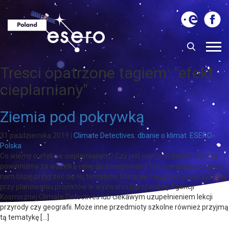
Tresci opatrzone tagiem:
"efekt
cieplarniany"
Ziemia pod pokrywką
31 października 2019
|
Climate Detectives
,
dbanie o klimat
,
ESERO-
Polska
Co wiemy o efekcie cieplarnianym? Czy jest nam potrzebny, a może
powinniśmy za wszelką cenę go zniwelować? Ten scenariusz pozwoli
nam bliżej przyjrzeć się tej tematyce. Materiał może być wykorzystany
przy planowaniu projektów w wyzwaniu Europejskiej Agencji
Kosmicznej Climate Detectives lub ciekawym uzupełnieniem lekcji
przyrody czy geografii. Może inne przedmioty szkolne również przyjmą
tą tematykę […]