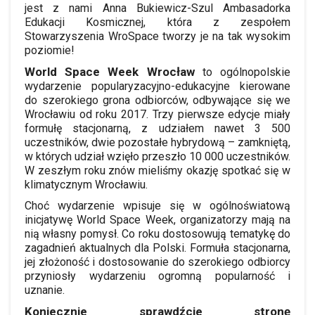
jest z nami Anna Bukiewicz-Szul Ambasadorka
Edukacji Kosmicznej, która z zespołem
Stowarzyszenia WroSpace tworzy je na tak wysokim
poziomie!
World Space Week Wrocław
to ogólnopolskie
wydarzenie popularyzacyjno-edukacyjne kierowane
do szerokiego grona odbiorców, odbywające się we
Wrocławiu od roku 2017. Trzy pierwsze edycje miały
formułę stacjonarną, z udziałem nawet 3 500
uczestników, dwie pozostałe hybrydową – zamkniętą,
w których udział wzięło przeszło 10 000 uczestników.
W zeszłym roku znów mieliśmy okazję spotkać się w
klimatycznym Wrocławiu.
Choć wydarzenie wpisuje się w ogólnoświatową
inicjatywę World Space Week, organizatorzy mają na
nią własny pomysł. Co roku dostosowują tematykę do
zagadnień aktualnych dla Polski. Formuła stacjonarna,
jej złożoność i dostosowanie do szerokiego odbiorcy
przyniosły wydarzeniu ogromną popularność i
uznanie.
Koniecznie sprawdźcie stronę