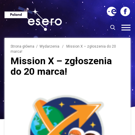
Strona główna
/
Wydarzenia
/ Mission X – zgłoszenia do 20
marca!
Mission X – zgłoszenia
do 20 marca!