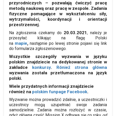
przyrodniczych – pozwalają ćwiczyć pracę
metodą naukową oraz pracę w zespole. Zadania
fizyczne pomagające w wykształceniu siły,
wytrzymałości, koordynacji i orientacji
przestrzennej.
20.03.2021
Na zgłoszenia czekamy do
, należy je
przesyłać klikając na flagę Polski
mapie
,
na
następnie po lewej stronie pojawi się link
do formularza zgłoszeniowego.
Wszystkie szczegóły wyzwania w języku
polskim znajdziecie na dedykowanej stronie w
zakładce
konkursy
.
Rónież strona główna
wyzwania została przetłumaczona na język
polski.
Wiele przydatnych informacji znajdziecie
również na
polskim funpage Facebook
.
Wyzwanie można prowadzić zdalnie, a uczestniczki i
uczestnicy mogą uzupełniać swoje zadania
samodzielnie. Zadania można rozłożyć w czasie,
gdyż g
łówna część Mission X odbywa się co roku
od