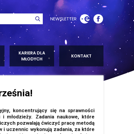
NEWSLETTER
ie
Szukaj
KARIERA DLA
KONTAKT
MŁODYCH
rześnia!
yjny,
koncentrujący się na sprawności
i i młodzieży. Z
adania naukowe, które
iczych pozwalają ćwiczyć pracę metodą
 i uczennic wykonują zadania, za które