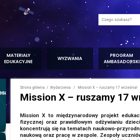
Wyszukaj na stron
MATERIAŁY
PROGRAM
WYZWANIA
EDUKACYJNE
AMBASADORSKI
Strona główna
/
Wydarzenia
/ Mission X – ruszamy 17 września!
Mission X – ruszamy 17 w
Mission
X to międzynarodowy projekt edukac
fizycznej oraz prawidłowym odżywianiu
dziec
koncentrują się na tematach naukowo-przyrodn
naukową oraz pracę w zespole.
Zespoły uczniów