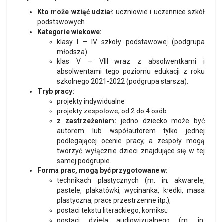
Kto może wziąć udział:
uczniowie i uczennice szkół
podstawowych
Kategorie wiekowe:
klasy I – IV szkoły podstawowej (podgrupa
młodsza)
klas V – VIII wraz z absolwentkami i
absolwentami tego poziomu edukacji z roku
szkolnego 2021-2022 (podgrupa starsza).
Tryb pracy:
projekty indywidualne
projekty zespołowe, od 2 do 4 osób
z zastrzeżeniem:
jedno dziecko może być
autorem lub współautorem tylko jednej
podlegającej ocenie pracy, a zespoły mogą
tworzyć wyłącznie dzieci znajdujące się w tej
samej podgrupie.
Forma prac, mogą być przygotowane w:
technikach plastycznych (m. in. akwarele,
pastele, plakatówki, wycinanka, kredki, masa
plastyczna, prace przestrzenne itp.),
postaci tekstu literackiego, komiksu
postaci dzieła audiowizualnego (m. in.