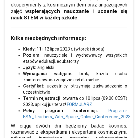
eksperymenty z kosmicznym tłem oraz angażujących
wspierających nauczanie i uczenie się
zajęć
nauk STEM w każdej szkole.
Kilka niezbędnych informacji:
Kiedy:
11 i 12 lipca 2023 r. (wtorek i środa)
Poziom:
nauczyciele i wychowawcy wszystkich
etapów edukacji, edukatorzy
Język:
angielski
Wymagania wstępne:
brak, każda osoba
zainteresowana znajdzie coś dla siebie
Certyfikat:
uczestnicy otrzymają zaświadczenie o
uczestnictwie
Termin rejestracji:
otwarta do 10 lipca (09.00 CEST)
2023, aplikuj już teraz!
FORMULARZ
Pełny program konferencji:
Program-
ESA_Teachers_With_Space_Online_Conference_2023
W ciągu dwóch dni będziemy badać kosmos,
rozmawiać z ekspertkami i ekspertami kosmicznymi,