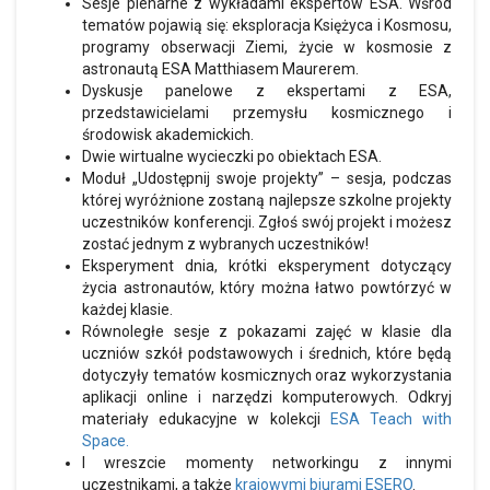
Sesje plenarne z wykładami ekspertów ESA. Wśród
tematów pojawią się: eksploracja Księżyca i Kosmosu,
programy obserwacji Ziemi, życie w kosmosie z
astronautą ESA Matthiasem Maurerem.
Dyskusje panelowe z ekspertami z ESA,
przedstawicielami przemysłu kosmicznego i
środowisk akademickich.
Dwie wirtualne wycieczki po obiektach ESA.
Moduł „Udostępnij swoje projekty” – sesja, podczas
której wyróżnione zostaną najlepsze szkolne projekty
uczestników konferencji. Zgłoś swój projekt i możesz
zostać jednym z wybranych uczestników!
Eksperyment dnia, krótki eksperyment dotyczący
życia astronautów, który można łatwo powtórzyć w
każdej klasie.
Równoległe sesje z pokazami zajęć w klasie dla
uczniów szkół podstawowych i średnich, które będą
dotyczyły tematów kosmicznych oraz wykorzystania
aplikacji online i narzędzi komputerowych. Odkryj
materiały edukacyjne w kolekcji
ESA Teach with
Space.
I wreszcie momenty networkingu z innymi
uczestnikami, a także
krajowymi biurami ESERO
.