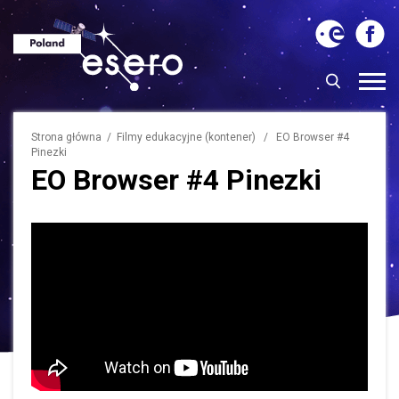
Strona główna
/ Filmy edukacyjne (kontener) / EO Browser #4
Pinezki
EO Browser #4 Pinezki