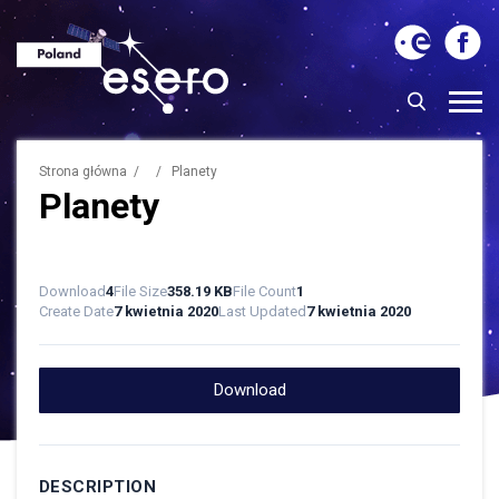
Strona główna
/ / Planety
Planety
Download
4
File Size
358.19 KB
File Count
1
Create Date
7 kwietnia 2020
Last Updated
7 kwietnia 2020
Download
DESCRIPTION