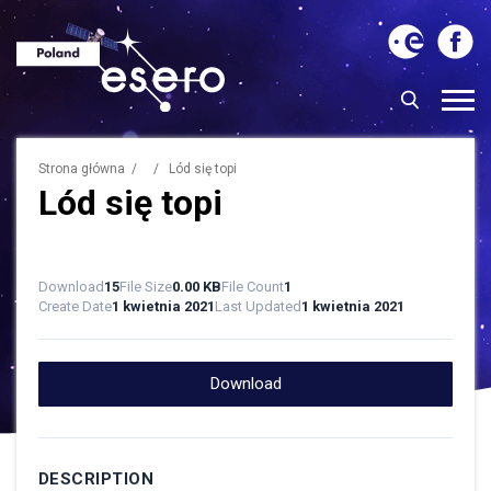
Strona główna
/ / Lód się topi
Lód się topi
Download
15
File Size
0.00 KB
File Count
1
Create Date
1 kwietnia 2021
Last Updated
1 kwietnia 2021
Download
DESCRIPTION