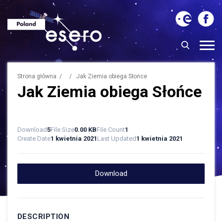
Strona główna
/ / Jak Ziemia obiega Słońce
Jak Ziemia obiega Słońce
Download
5
File Size
0.00 KB
File Count
1
Create Date
1 kwietnia 2021
Last Updated
1 kwietnia 2021
Download
DESCRIPTION