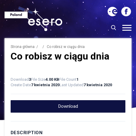
Strona główna
/ / Co robisz w ciągu dnia
Co robisz w ciągu dnia
Download
3
File Size
4.00 KB
File Count
1
Create Date
7 kwietnia 2020
Last Updated
7 kwietnia 2020
Download
DESCRIPTION