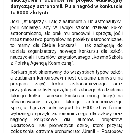
dotyczący astronomii. Pula nagród w konkursie
to 8000 złotych.
Jeśli „A” kojarzy Ci się z astronomią lub astronautyką,
jeśli chciałbyś aby w Twojej szkole działało kółko
astronomiczne, ale brak mu pracowni i sprzętu, jeśli
masz mnóstwo pomysłów na projekty astronomiczne,
to mamy dla Ciebie konkurs! – tak zachęcają do
udziału organizatorzy nowego konkursu dla szkół,
nauczycieli i uczniów zatytułowanego „KosmoSzkoła
z Polską Agencją Kosmiczną”.
Konkurs jest skierowany do wszystkich typów szkół,
a zadaniem konkursowym jest opisanie pomysłu na
program zajęć kółka astronomicznego oraz
przygotowanie listy sprzętu potrzebnego do działania
takiego kółka. Laureaci konkursu mogą liczyć na
sfinansowanie części takiego astronomicznego
sprzętu. Łączna pula nagród to 8000 zł w formie
wybranego sprzętu astronomicznego dla szkoły oraz
nagrody książkowe dla autorów projektów.
Dodatkowo 100 pierwszych szkół, które przyślą
zgłoszenia, otrzyma prenumeratę „Uranii – Postępów