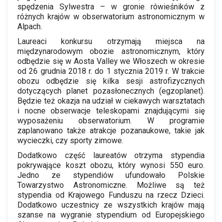
spędzenia Sylwestra – w gronie rówieśników z
różnych krajów w obserwatorium astronomicznym w
Alpach.
Laureaci konkursu otrzymają miejsca na
międzynarodowym obozie astronomicznym, który
odbędzie się w Aosta Valley we Włoszech w okresie
od 26 grudnia 2018 r. do 1 stycznia 2019 r. W trakcie
obozu odbędzie się kilka sesji astrofizycznych
dotyczących planet pozasłonecznych (egzoplanet).
Będzie też okazja na udział w ciekawych warsztatach
i nocne obserwacje teleskopami znajdującymi się
wyposażeniu obserwatorium. W programie
zaplanowano także atrakcje pozanaukowe, takie jak
wycieczki, czy sporty zimowe.
Dodatkowo część laureatów otrzyma stypendia
pokrywające koszt obozu, który wynosi 550 euro.
Jedno ze stypendiów ufundowało Polskie
Towarzystwo Astronomiczne. Możliwe są też
stypendia od Krajowego Funduszu na rzecz Dzieci.
Dodatkowo uczestnicy ze wszystkich krajów mają
szanse na wygranie stypendium od Europejskiego