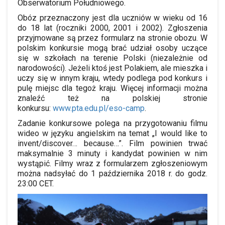
Obserwatorium Południowego.
Obóz przeznaczony jest dla uczniów w wieku od 16
do 18 lat (roczniki 2000, 2001 i 2002). Zgłoszenia
przyjmowane są przez formularz na stronie obozu. W
polskim konkursie mogą brać udział osoby uczące
się w szkołach na terenie Polski (niezależnie od
narodowości). Jeżeli ktoś jest Polakiem, ale mieszka i
uczy się w innym kraju, wtedy podlega pod konkurs i
pulę miejsc dla tegoż kraju. Więcej informacji można
znaleźć też na polskiej stronie
konkursu:
www.pta.edu.pl/eso-camp
.
Zadanie konkursowe polega na przygotowaniu filmu
wideo w języku angielskim na temat „I would like to
invent/discover… because…”. Film powinien trwać
maksymalnie 3 minuty i kandydat powinien w nim
wystąpić. Filmy wraz z formularzem zgłoszeniowym
można nadsyłać do 1 października 2018 r. do godz.
23:00 CET.