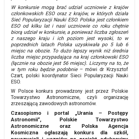
W konkursie mogą brać udział uczniowie z krajów
członkowskich ESO oraz z krajów, w których działa
Sieć Popularyzacji Nauki ESO. Polska jest członkiem
ESO od kilku lat i nasi uczniowie co roku chętnie
biorą udział w konkursie, a ponieważ liczba zgłoszeń
z naszego kraju i ich poziom jest wysoki, to w
poprzednich latach Polska uzyskiwała po 5 lub 6
miejsc na obozie. To dużo lepszy wynik niż średnia
liczba miejsc przypadająca na kraj członkowski ESO
(łącznie na obozie jest 56 miejsc). Liczymy na to, że
w tym roku będzie podobnie
– mówi dr Krzysztof
Czart, polski koordynator Sieci Popularyzacji Nauki
ESO.
W Polsce konkurs prowadzony jest przez Polskie
Towarzystwo Astronomiczne, czyli organizację
zrzeszającą zawodowych astronomów.
Czasopismo i portal „Urania – Postępy
Astronomii”, Polskie Towarzystwo
Astronomiczne oraz Polska Agencja
Kosmiczna ogłaszają konkurs dla szkół,
nauczycieli i uczniów na projekt edukacyjny