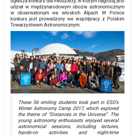
ogłasza konkurs dla młodzieży, w którym nagrodą jest
udział w międzynarodowym obozie astronomicznym
w obserwatorium we włoskich Alpach. W Polsce
konkurs jest prowadzony we współpracy z Polskim
Towarzystwem Astronomicznym.
These 56 smiling students took part in ESO’s
Winter Astronomy Camp 2017, which explored
the theme of “Distances in the Universe”. The
young astronomy enthusiasts enjoyed several
astronomical sessions, including lectures,
hands-on activities and night-time