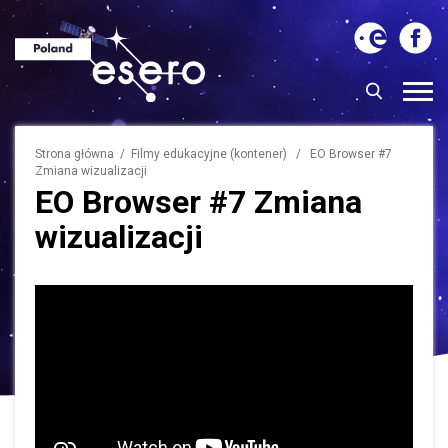
Strona główna
/ Filmy edukacyjne (kontener) / EO Browser #7
Zmiana wizualizacji
EO Browser #7 Zmiana
wizualizacji